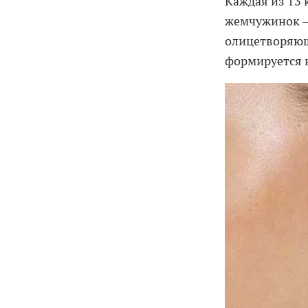
Каждая из 13
жемчужинок —
олицетворяющ
формируется 