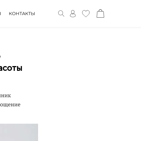
Ы
КОНТАКТЫ
н
асоты
чник
лощение