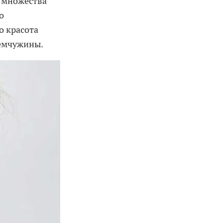
 множества
о
о красота
жемчужины.