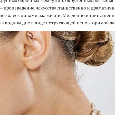
 крупных барочных жемчужин, окружённых россыпью
 произведение искусства, таинственно и драматичн
ее блеск динамизма жизни. Медленно и таинственн
на водном дне в виде потрясающей неповторимой 