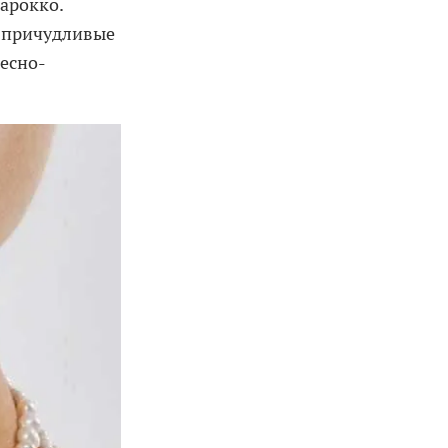
арокко.
е причудливые
есно-