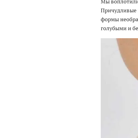
Мы воплотили 
Причудливые к
формы необра
голубыми и б