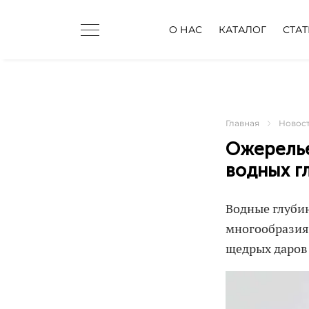
О НАС
КАТАЛОГ
СТА
Главная
Новос
Ожерелье
водных г
Водные глубин
многообразия
щедрых даров 