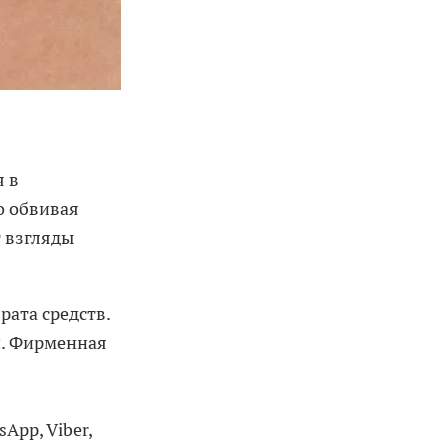
я в
о обвивая
т взгляды
рата средств.
й. Фирменная
pp, Viber,