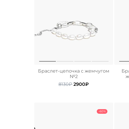
Браслет-цепочка с жемчугом
Бр
№2
ж
Первоначальная
Текущая
8130
₽
2900
₽
цена
цена:
составляла
2900₽.
8130₽.
-60%