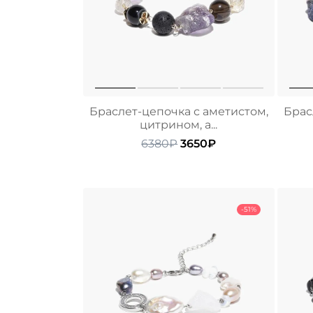
Браслет-цепочка с аметистом,
Брас
цитрином, а...
Первоначальная
Текущая
6380
₽
3650
₽
цена
цена:
составляла
3650₽.
6380₽.
-51%