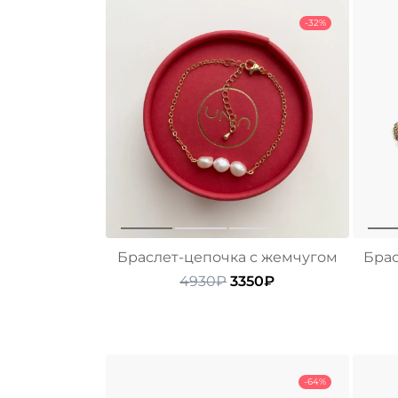
-32%
Браслет-цепочка с жемчугом
Брас
Первоначальная
Текущая
4930
₽
3350
₽
цена
цена:
составляла
3350₽.
4930₽.
-64%