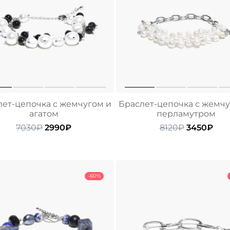
лет-цепочка с жемчугом и
Браслет-цепочка с жемчу
агатом
перламутром
Первоначальная
Текущая
Первонач
Тек
7030
₽
2990
₽
8120
₽
3450
₽
цена
цена:
цена
цен
составляла
2990₽.
составлял
345
7030₽.
8120₽.
-60%