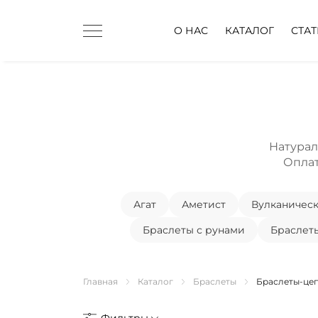
О НАС
КАТАЛОГ
СТА
Натурал
Оплат
Агат
Аметист
Вулканическ
Браслеты с рунами
Браслет
Главная
Каталог
Браслеты
Браслеты-це