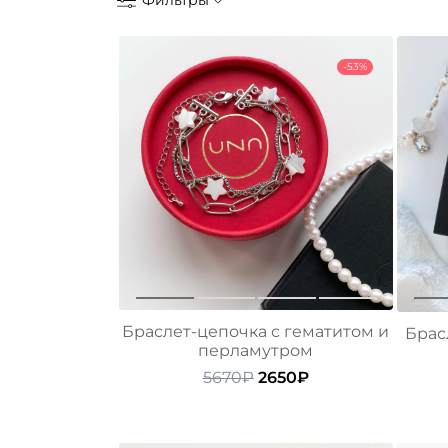
Фильтры
-53%
Браслет-цепочка с гематитом и
Брас
перламутром
Первоначальная
Текущая
5670
₽
2650
₽
цена
цена:
составляла
2650₽.
5670₽.