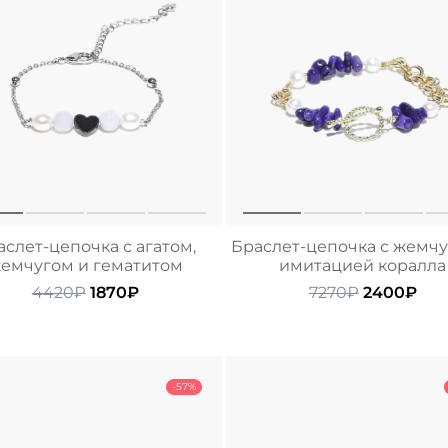
аслет-цепочка с агатом,
Браслет-цепочка с жемчу
емчугом и гематитом
имитацией коралла
Первоначальная
Текущая
Первонач
Тек
4420
₽
1870
₽
7270
₽
2400
₽
цена
цена:
цена
цен
составляла
1870₽.
составлял
240
4420₽.
7270₽.
-57%