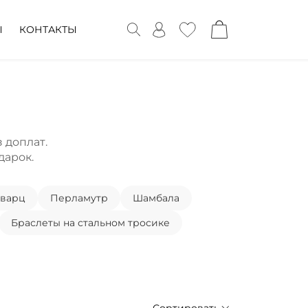
Ы
КОНТАКТЫ
 доплат.
дарок.
варц
Перламутр
Шамбала
Браслеты на стальном тросике