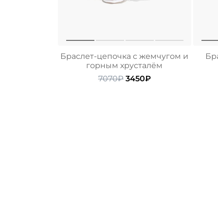
Браслет-цепочка с жемчугом и
Бр
горным хрусталём
Первоначальная
Текущая
7070
₽
3450
₽
цена
цена:
составляла
3450₽.
7070₽.