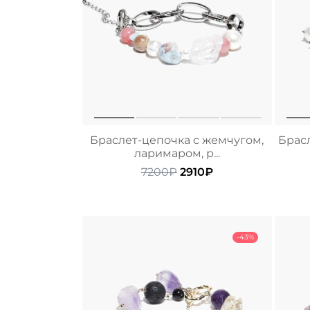
Браслет-цепочка с жемчугом,
Брас
ларимаром, р...
Первоначальная
Текущая
7200
₽
2910
₽
цена
цена:
составляла
2910₽.
7200₽.
-43%