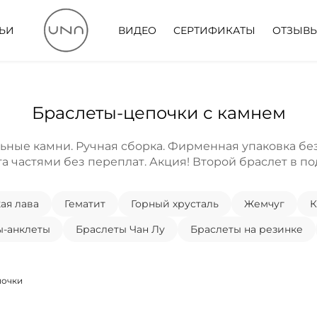
ТЬИ
ВИДЕО
СЕРТИФИКАТЫ
ОТЗЫВ
Браслеты-цепочки с камнем
ьные камни. Ручная сборка. Фирменная упаковка без
а частями без переплат. Акция! Второй браслет в по
ая лава
Гематит
Горный хрусталь
Жемчуг
К
ы-анклеты
Браслеты Чан Лу
Браслеты на резинке
почки