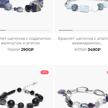
лет-цепочка с содалитом,
Браслет-цепочка с апат
жемчугом и агатом
аквамарином,...
Первоначальная
Текущая
Первонач
Тек
7200
₽
2900
₽
6770
₽
3490
₽
цена
цена:
цена
цен
составляла
2900₽.
составлял
349
7200₽.
6770₽.
-61%