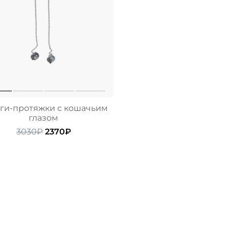
ги-протяжки с кошачьим
глазом
Первоначальная
Текущая
3030
₽
2370
₽
цена
цена:
составляла
2370₽.
3030₽.