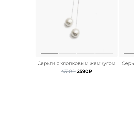
Серьги с хлопковым жемчугом
Серь
Первоначальная
Текущая
4310
₽
2590
₽
цена
цена:
составляла
2590₽.
4310₽.