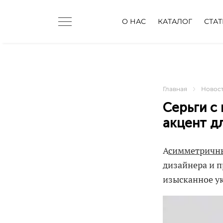
О НАС
КАТАЛОГ
СТА
Главная
Новос
Серьги с
акцент д
А
симметричны
дизайнера и п
изысканное у