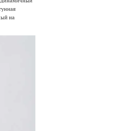
я динамичный
тунная
ный на