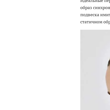
Идеальные пе
образ синхрон
подвеска ими
статичном об