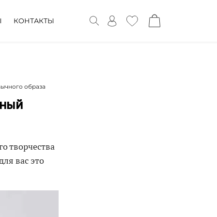
Ы
КОНТАКТЫ
вычного образа
нный
го творчества
для вас это