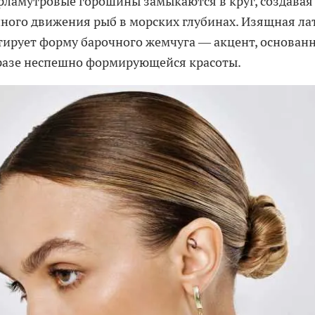
рламутровые горошины замыкаются в круг, создава
ного движения рыб в морских глубинах. Изящная ла
тирует форму барочного жемчуга — акцент, основан
разе неспешно формирующейся красоты.