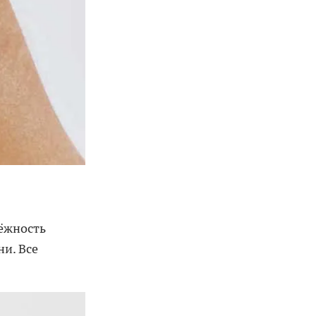
ёжность
и. Все