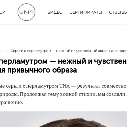
ТЬИ
ВИДЕО
СЕРТИФИКАТЫ
ОТЗЫВ
ть
Серьги с перламутром — нежный и чувственный акцент для при
 перламутром — нежный и чувстве
ля привычного образа
е серьги с перламутром UNA
— результат совместно
рироды. Продолжая тему водной стихии, мы создали 
крашение.