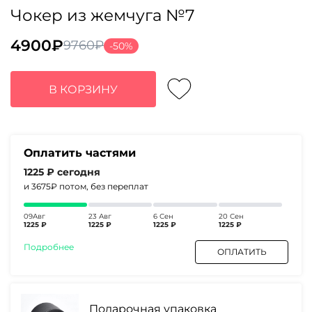
Чокер из жемчуга №7
4900
₽
9760
₽
-50%
Первоначальная
Текущая
цена
цена:
составляла
4900₽.
В КОРЗИНУ
9760₽.
Оплатить частями
1225 ₽
сегодня
и 3675₽
потом, без переплат
09Авг
23 Авг
6 Сен
20 Сен
1225 ₽
1225 ₽
1225 ₽
1225 ₽
Подробнее
ОПЛАТИТЬ
Подарочная упаковка