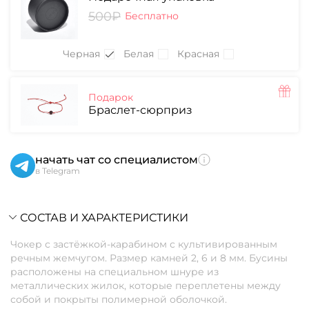
500₽
Бесплатно
Черная
Белая
Красная
Подарок
Браслет-сюрприз
начать чат со специалистом
в Telegram
СОСТАВ И ХАРАКТЕРИСТИКИ
Чокер с застёжкой-карабином с культивированным
речным жемчугом. Размер камней 2, 6 и 8 мм. Бусины
расположены на специальном шнуре из
металлических жилок, которые переплетены между
собой и покрыты полимерной оболочкой.