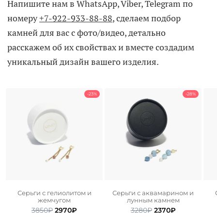
Напишите нам в WhatsApp, Viber, Telegram по
номеру
+7-922-933-88-88
, сделаем подбор
камней для вас с фото/видео, детально
расскажем об их свойствах и вместе создадим
уникальный дизайн вашего изделия.
-23%
-28%
Серьги с гелиолитом и
Серьги с аквамарином и
жемчугом
лунным камнем
ьная
ая
Первоначальная
Текущая
Первоначальная
Текущая
3850
₽
2970
₽
3280
₽
2370
₽