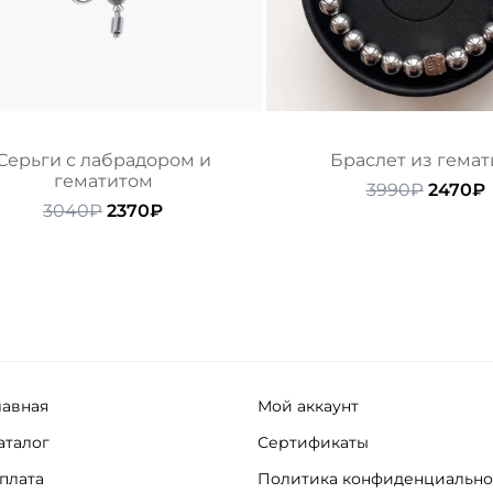
Серьги с лабрадором и
Браслет из гемат
гематитом
Перво
3990
₽
2470
₽
Первоначальная
Текущая
цена
3040
₽
2370
₽
цена
цена:
состав
составляла
2370₽.
3990₽.
3040₽.
лавная
Мой аккаунт
аталог
Сертификаты
плата
Политика конфиденциально