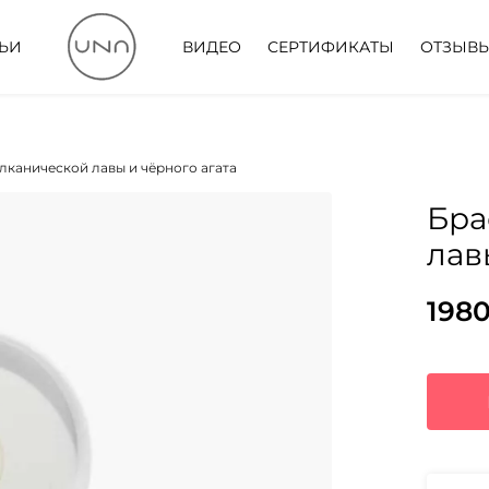
ТЬИ
ВИДЕО
СЕРТИФИКАТЫ
ОТЗЫВ
улканической лавы и чёрного агата
Бра
лав
198
Пер
Тек
цен
цена
сос
1980
583