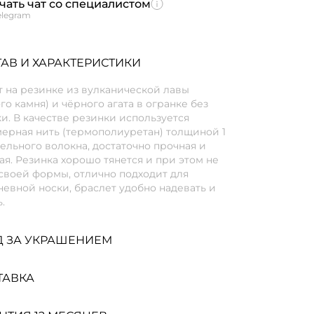
чать чат со специалистом
elegram
АВ И ХАРАКТЕРИСТИКИ
 на резинке из вулканической лавы
го камня) и чёрного агата в огранке без
и. В качестве резинки используется
мерная нить (термополиуретан) толщиной 1
ельного волокна, достаточно прочная и
я. Резинка хорошо тянется и при этом не
своей формы, отлично подходит для
евной носки, браслет удобно надевать и
.
Д ЗА УКРАШЕНИЕМ
ТАВКА