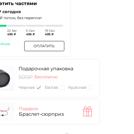
атить частями
₽
сегодня
5₽
потом, без переплат
22 Авг
5 Сен
19 Сен
495 ₽
495 ₽
495 ₽
обнее
ОПЛАТИТЬ
Подарочная упаковка
500₽
Бесплатно
Черная
Белая
Красная
Подарок
Браслет-сюрприз