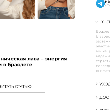
на
в T
СОСТ
Браслет
(лавово
застёжк
эласто
мм из ц
надежна
ническая лава – энергия
теряет 
 в браслете
повседн
снимать
УХО
ЧИТАТЬ СТАТЬЮ
ДОС