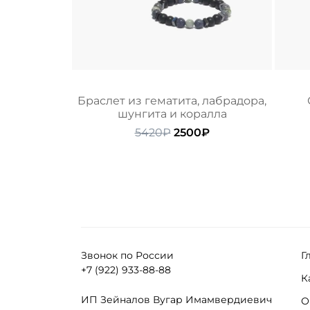
Браслет из гематита, лабрадора,
шунгита и коралла
Первоначальная
Текущая
5420
₽
2500
₽
цена
цена:
составляла
2500₽.
5420₽.
Звонок по России
Г
+7 (922) 933-88-88
К
ИП Зейналов Вугар Имамвердиевич
О