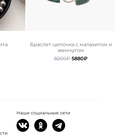
ита
Браслет-цепочка с малахитом и
жемчугом
начальная
Текущая
цена:
Первоначальная
Текущая
8200
₽
5880
₽
ляла
2470₽.
цена
цена:
составляла
5880₽.
8200₽.
Наши социальные сети
сти