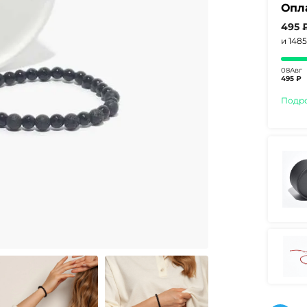
Опл
495 
и 148
08Авг
495 ₽
Подр