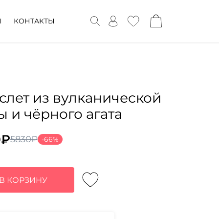
Ы
КОНТАКТЫ
слет из вулканической
ы и чёрного агата
0
₽
5830
₽
-66%
воначальная
ущая
а
:
тавляла
₽.
В КОРЗИНУ
0₽.