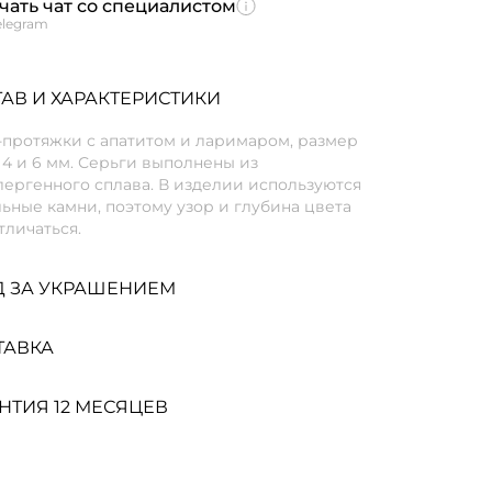
чать чат со специалистом
elegram
АВ И ХАРАКТЕРИСТИКИ
-протяжки с апатитом и ларимаром, размер
4 и 6 мм. Серьги выполнены из
ергенного сплава. В изделии используются
ьные камни, поэтому узор и глубина цвета
тличаться.
Д ЗА УКРАШЕНИЕМ
ТАВКА
НТИЯ 12 МЕСЯЦЕВ