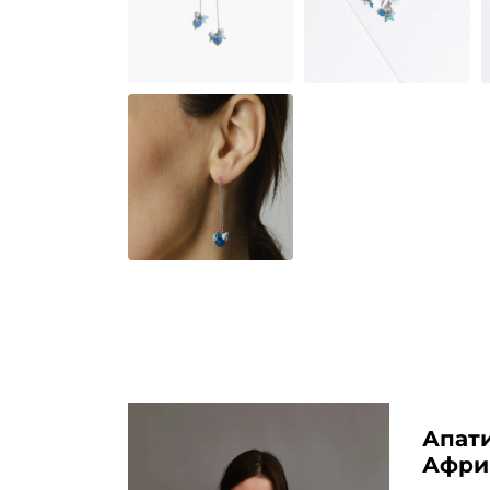
Апати
Афри