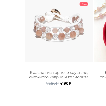
-45%
Браслет из горного хрусталя,
снежного кварца и гелиолита
то
Первоначальная
Текущая
7680
₽
4190
₽
цена
цена:
составляла
4190₽.
7680₽.