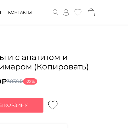
Ы
КОНТАКТЫ
ьги с апатитом и
имаром (Копировать)
0
₽
3030
₽
-22%
воначальная
ущая
а
:
тавляла
₽.
В КОРЗИНУ
0₽.