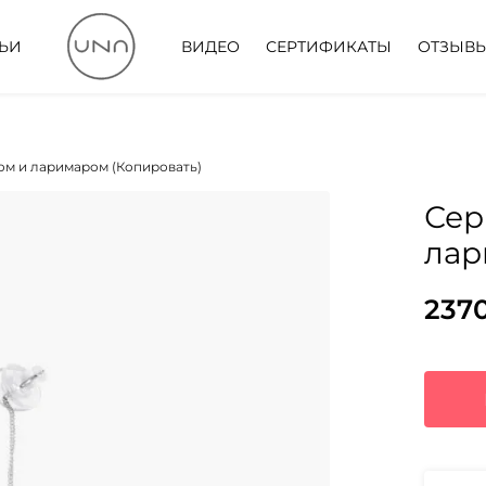
ТЬИ
ВИДЕО
СЕРТИФИКАТЫ
ОТЗЫВ
том и ларимаром (Копировать)
Сер
лар
237
Пер
Тек
цен
цена
сос
2370
303