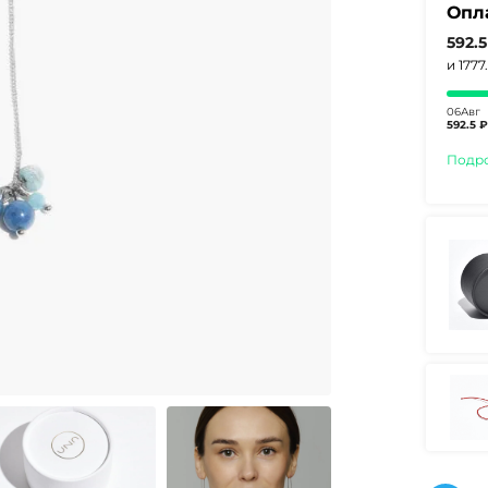
Опл
592.
и 1777
06Авг
592.5 ₽
Подр