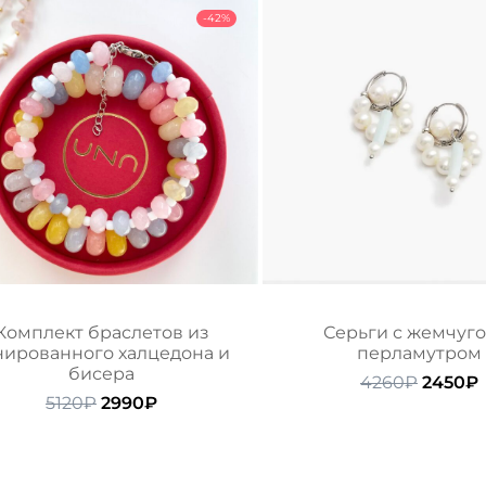
-42%
Комплект браслетов из
Серьги с жемчуго
нированного халцедона и
перламутром
бисера
Перво
4260
₽
2450
₽
Первоначальная
Текущая
цена
5120
₽
2990
₽
цена
цена:
состав
составляла
2990₽.
4260₽.
5120₽.