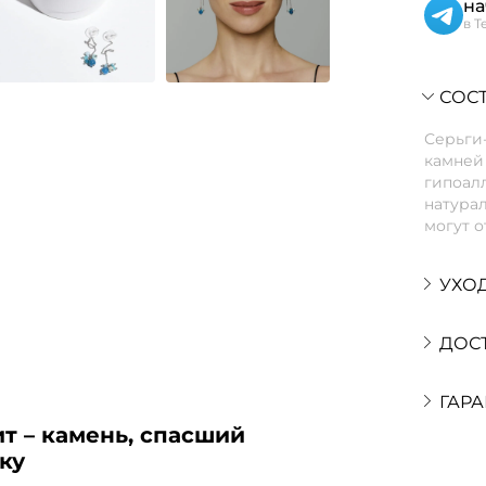
на
в T
СОСТ
Серьги
камней 
гипоалл
натурал
могут о
УХО
ДОС
ГАРА
т – камень, спасший
ку