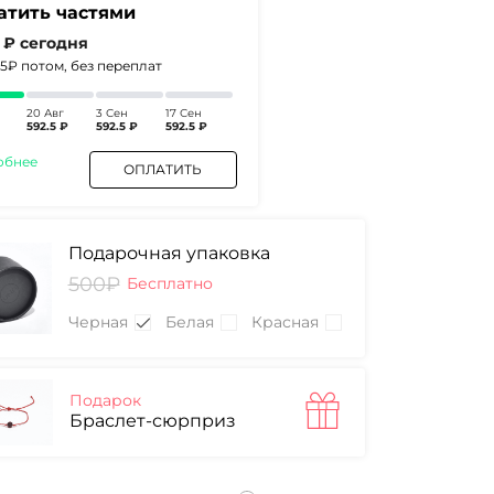
атить частями
5 ₽
сегодня
.5₽
потом, без переплат
20 Авг
3 Сен
17 Сен
592.5 ₽
592.5 ₽
592.5 ₽
обнее
ОПЛАТИТЬ
Подарочная упаковка
500₽
Бесплатно
Черная
Белая
Красная
Подарок
Браслет-сюрприз