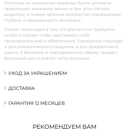
Кисточки из множества гранёных бусин шпинели
привлекают внимание ярким и при этом лёгким
акцентом, а тонкие цепочки контрастно подчёркивают
глубину и насыщенность минерала.
Секрет аксессуара в том, что для него не требуется
особого случая, чтобы чувствовать себя
привлекательной и обаятельной. Украшение подойдёт
и для романтического свидания, и для праздничного
ужина. А базовому и повседневному образу придаст
богемный шик и внесёт нотку роскоши.
УХОД ЗА УКРАШЕНИЕМ
ДОСТАВКА
ГАРАНТИЯ 12 МЕСЯЦЕВ
РЕКОМЕНДУЕМ ВАМ