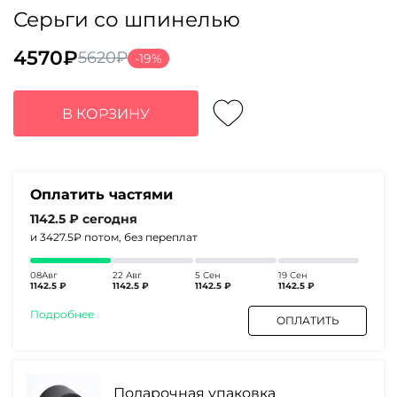
Серьги со шпинелью
4570
₽
5620
₽
-19%
Первоначальная
Текущая
цена
цена:
составляла
4570₽.
В КОРЗИНУ
5620₽.
Оплатить частями
1142.5 ₽
сегодня
и 3427.5₽
потом, без переплат
08Авг
22 Авг
5 Сен
19 Сен
1142.5 ₽
1142.5 ₽
1142.5 ₽
1142.5 ₽
Подробнее
ОПЛАТИТЬ
Подарочная упаковка