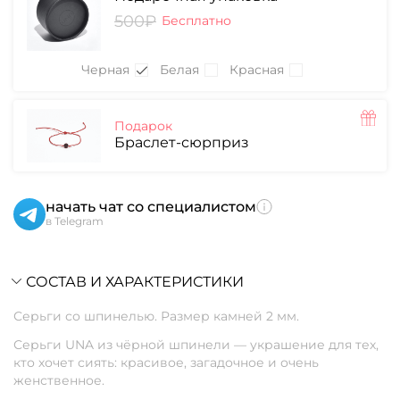
500₽
Бесплатно
Черная
Белая
Красная
Подарок
Браслет-сюрприз
начать чат со специалистом
в Telegram
СОСТАВ И ХАРАКТЕРИСТИКИ
Серьги со шпинелью. Размер камней 2 мм.
Серьги UNA из чёрной шпинели — украшение для тех,
кто хочет сиять: красивое, загадочное и очень
женственное.