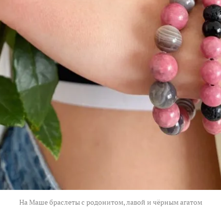
На Маше браслеты с родонитом, лавой и чёрным агатом