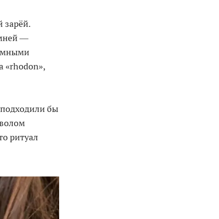
 зарёй.
амней —
темными
а «rhodon»,
 подходили бы
мволом
то ритуал