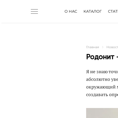
О НАС
КАТАЛОГ
СТА
Главная
Новос
Родонит 
Я не знаю точ
абсолютно уве
окружающий м
создавать оп