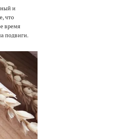
нный и
, что
е время
а подвиги.