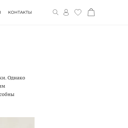
Ы
КОНТАКТЫ
ки. Однако
им
особны