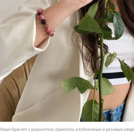
Маше браслет с родонитом, гранатом, клубничным и розовым ква