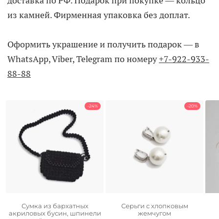
доставка по РФ. Подарок при покупке — кольцо
из камней. Фирменная упаковка без доплат.
Оформить украшение и получить подарок — в
WhatsApp, Viber, Telegram по номеру
+7-922-933-
88-88
-24%
-20%
Сумка из бархатных
Серьги с хлопковым
акриловых бусин, шпинели
жемчугом
ьная
ая