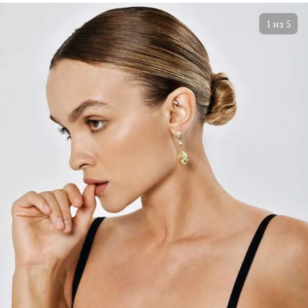
1
из
5