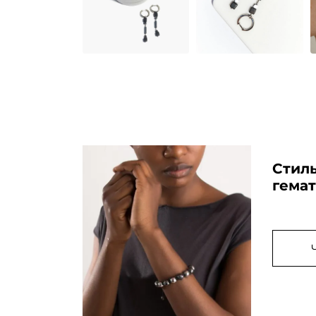
Стиль
гема