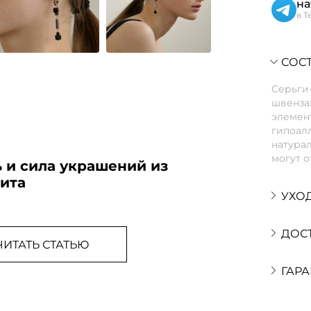
на
в T
СОСТ
Серьги-
швенза
элемен
гипоалл
натурал
могут о
 и сила украшений из
тита
УХО
ДОС
ЧИТАТЬ СТАТЬЮ
ГАРА