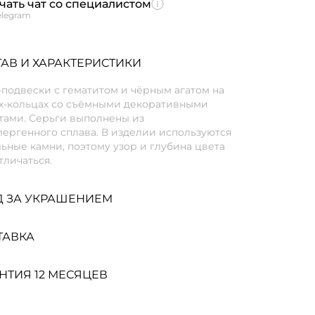
чать чат со специалистом
elegram
АВ И ХАРАКТЕРИСТИКИ
подвески с гематитом и чёрным агатом на
х-кольцах со съёмными декоративными
тами. Серьги выполнены из
ергенного сплава. В изделии используются
ьные камни, поэтому узор и глубина цвета
тличаться.
Д ЗА УКРАШЕНИЕМ
ТАВКА
НТИЯ 12 МЕСЯЦЕВ