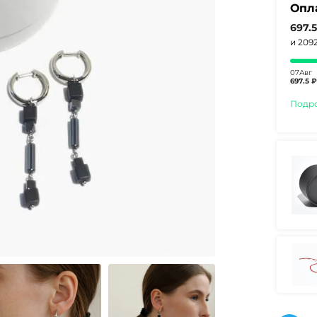
Опл
697.
и 209
07Авг
697.5 ₽
Подр