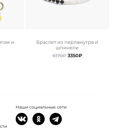
атом и
Браслет из перламутра и
шпинели
начальная
Текущая
Первоначальная
Текущая
6170
₽
3350
₽
ена:
цена
цена:
ляла
290₽.
составляла
3350₽.
6170₽.
Наши социальные сети
сти