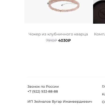
Чокер из клубничного кварца
Компл
Первоначальная
Текущая
7910
₽
4030
₽
цена
цена:
составляла
4030₽.
7910₽.
Звонок по России
Г
+7 (922) 933-88-88
К
ИП Зейналов Вугар Имамвердиевич
О