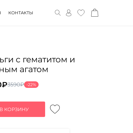
Ы
КОНТАКТЫ
ьги с гематитом и
ным агатом
0
₽
3590
₽
-22%
воначальная
ущая
а
:
тавляла
0₽.
В КОРЗИНУ
0₽.