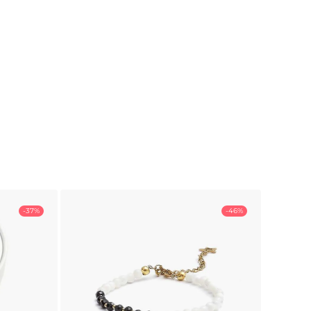
-37%
-46%