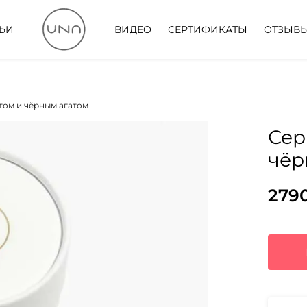
ТЬИ
ВИДЕО
СЕРТИФИКАТЫ
ОТЗЫВ
том и чёрным агатом
Сер
чёр
279
Пер
Тек
цен
цена
сос
279
359