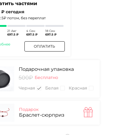
атить частями
5 ₽
сегодня
2.5₽
потом, без переплат
21 Авг
4 Сен
18 Сен
697.5 ₽
697.5 ₽
697.5 ₽
обнее
ОПЛАТИТЬ
Подарочная упаковка
500₽
Бесплатно
Черная
Белая
Красная
Подарок
Браслет-сюрприз