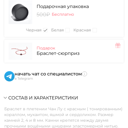
Подарочная упаковка
500₽
Бесплатно
Черная
Белая
Красная
Подарок
Браслет-сюрприз
начать чат со специалистом
в Telegram
СОСТАВ И ХАРАКТЕРИСТИКИ
Браслет в плетении Чан Лу с красным ( тонированным)
кораллом, мукаитом, яшмой и сердоликом. Размер
камней 2, 4 и 8 мм. Камни крепятся между двумя
прочными вощёными шнурами эластомерной нитью.