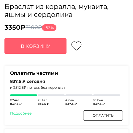
Браслет из коралла, мукаита,
яшмы и сердолика
3350
₽
7100
₽
-53%
Первоначальная
Текущая
цена
цена:
составляла
3350₽.
В КОРЗИНУ
7100₽.
Оплатить частями
837.5 ₽
сегодня
и 2512.5₽
потом, без переплат
07Авг
21 Авг
4 Сен
18 Сен
837.5 ₽
837.5 ₽
837.5 ₽
837.5 ₽
Подробнее
ОПЛАТИТЬ