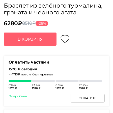
Браслет из зелёного турмалина,
граната и чёрного агата
6280
₽
8510
₽
-26%
Первоначальная
Текущая
цена
цена:
составляла
6280₽.
В КОРЗИНУ
8510₽.
Оплатить частями
1570 ₽
сегодня
и 4710₽
потом, без переплат
09Авг
23 Авг
6 Сен
20 Сен
1570 ₽
1570 ₽
1570 ₽
1570 ₽
Подробнее
ОПЛАТИТЬ