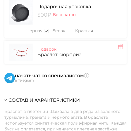
Подарочная упаковка
500₽
Бесплатно
Черная
Белая
Красная
Подарок
Браслет-сюрприз
начать чат со специалистом
в Telegram
СОСТАВ И ХАРАКТЕРИСТИКИ
Браслет в плетении Шамбала в два ряда из зелёного
турмалина, граната и чёрного агата. В браслете
используется синтетическая полиэфирная нить. Каждая
бусина оплетается, применяется плетеная застёжка.