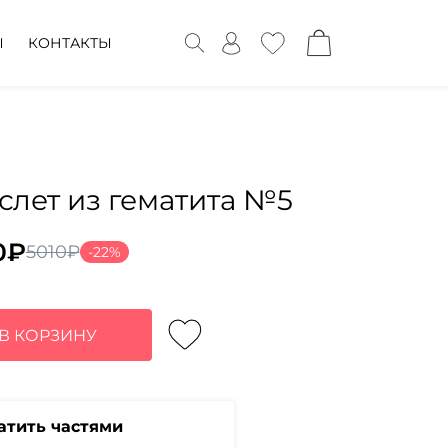
Ы
КОНТАКТЫ
слет из гематита №5
0
₽
5010
₽
-22%
воначальная
ущая
а
:
тавляла
0₽.
В КОРЗИНУ
₽.
атить частями