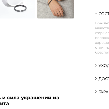
СОСТ
Браслет
качеств
(термо
волокна
хорошо 
отлично
браслет
УХО
ДОС
ГАРА
 и сила украшений из
тита