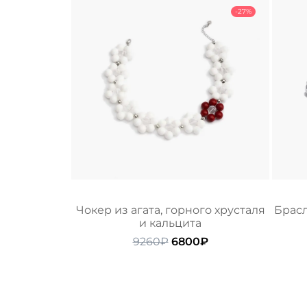
-27%
Чокер из агата, горного хрусталя
Брасл
и кальцита
Первоначальная
Текущая
9260
₽
6800
₽
цена
цена:
составляла
6800₽.
9260₽.