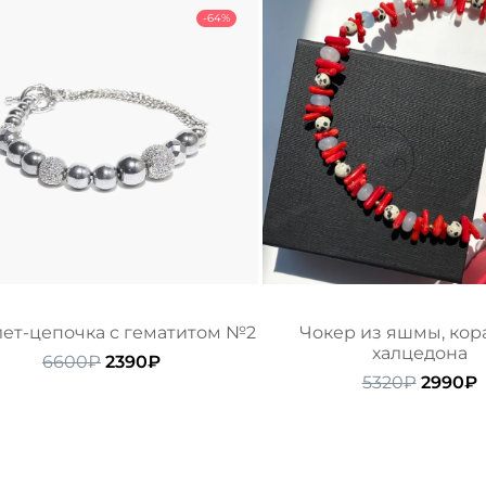
-64%
ет-цепочка с гематитом №2
Чокер из яшмы, кор
халцедона
Первоначальная
Текущая
6600
₽
2390
₽
цена
цена:
Первон
5320
₽
2990
₽
составляла
2390₽.
цена
ц
6600₽.
состав
2
5320₽.