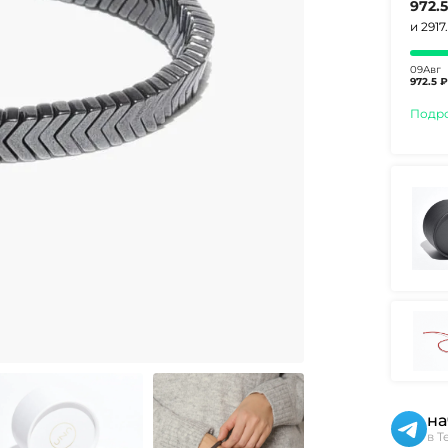
972.
и 2917
09Авг
972.5 ₽
Подр
на
в T