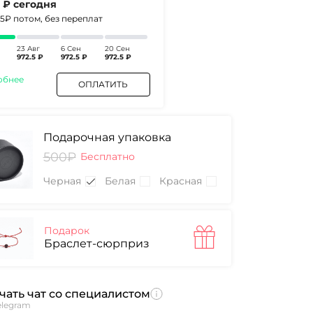
5 ₽
сегодня
.5₽
потом, без переплат
23 Авг
6 Сен
20 Сен
972.5 ₽
972.5 ₽
972.5 ₽
обнее
ОПЛАТИТЬ
Подарочная упаковка
500₽
Бесплатно
Черная
Белая
Красная
Подарок
Браслет-сюрприз
чать чат со специалистом
elegram