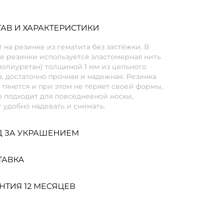
АВ И ХАРАКТЕРИСТИКИ
 на резинке из гематита без застёжки. В
е резинки используется эластомерная нить
полиуретан) толщиной 1 мм из цельного
, достаточно прочная и надежная. Резинка
тянется и при этом не теряет своей формы,
 подходит для повседневной носки,
 удобно надевать и снимать.
Д ЗА УКРАШЕНИЕМ
ТАВКА
НТИЯ 12 МЕСЯЦЕВ