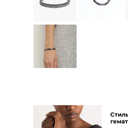
Стиль
гема