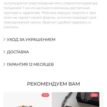
используется эластомерная нить (термополиуретан)
толщиной 1 мм из цельного волокна, достаточно
прочная и надежная. Резинка хорошо тянется и при
этом не теряет своей формы, отлично подходит для
повседневной носки, браслет удобно надевать и
снимать.
УХОД ЗА УКРАШЕНИЕМ
ДОСТАВКА
ГАРАНТИЯ 12 МЕСЯЦЕВ
РЕКОМЕНДУЕМ ВАМ
-23%
-56%