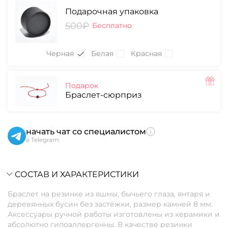
Подарочная упаковка
500₽
Бесплатно
Черная
Белая
Красная
Подарок
Браслет-сюрприз
начать чат со специалистом
в Telegram
СОСТАВ И ХАРАКТЕРИСТИКИ
Браслет на резинке из яшмы, бычьего глаза, янтаря и
деревянных бусин без застёжки, размер камней 8 мм.
Аксессуары ручной работы изготовлены из керамики и
абсолютно гипоаллергенны. В качестве резинки