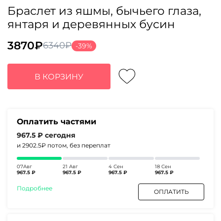
Браслет из яшмы, бычьего глаза,
янтаря и деревянных бусин
3870
₽
6340
₽
-39%
Первоначальная
Текущая
цена
цена:
составляла
3870₽.
В КОРЗИНУ
6340₽.
Оплатить частями
967.5 ₽
сегодня
и 2902.5₽
потом, без переплат
07Авг
21 Авг
4 Сен
18 Сен
967.5 ₽
967.5 ₽
967.5 ₽
967.5 ₽
Подробнее
ОПЛАТИТЬ