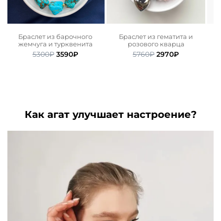
Браслет из барочного
Браслет из гематита и
,
жемчуга и турквенита
розового кварца
Первоначальная
Текущая
Первоначальная
Текущая
5300
₽
3590
₽
5760
₽
2970
₽
цена
цена:
цена
цена:
ьная
ая
составляла
3590₽.
составляла
2970₽.
5300₽.
5760₽.
.
Как агат улучшает настроение?