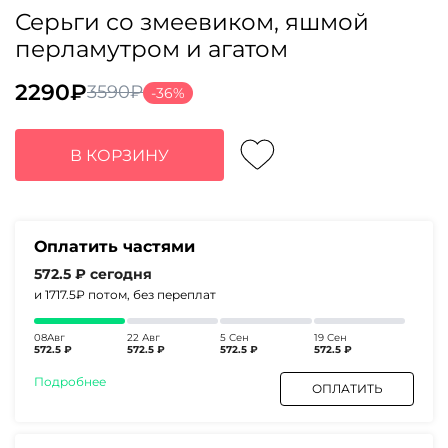
Серьги со змеевиком, яшмой
перламутром и агатом
2290
₽
3590
₽
-36%
Первоначальная
Текущая
цена
цена:
составляла
2290₽.
В КОРЗИНУ
3590₽.
Оплатить частями
572.5 ₽
сегодня
и 1717.5₽
потом, без переплат
08Авг
22 Авг
5 Сен
19 Сен
572.5 ₽
572.5 ₽
572.5 ₽
572.5 ₽
Подробнее
ОПЛАТИТЬ