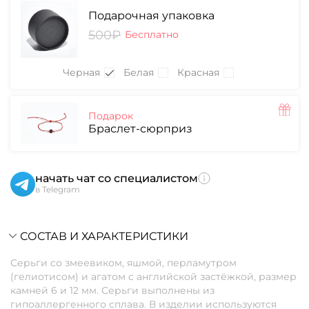
Подарочная упаковка
500₽
Бесплатно
Черная
Белая
Красная
Подарок
Браслет-сюрприз
начать чат со специалистом
в Telegram
СОСТАВ И ХАРАКТЕРИСТИКИ
Серьги со змеевиком, яшмой, перламутром
(гелиотисом) и агатом с английской застёжкой, размер
камней 6 и 12 мм. Серьги выполнены из
гипоаллергенного сплава. В изделии используются