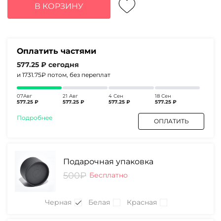
составляла
2309₽.
В КОРЗИНУ
5940₽.
Оплатить частями
577.25 ₽
сегодня
и 1731.75₽
потом, без переплат
07Авг
21 Авг
4 Сен
18 Сен
577.25 ₽
577.25 ₽
577.25 ₽
577.25 ₽
Подробнее
ОПЛАТИТЬ
Подарочная упаковка
500₽
Бесплатно
Черная
Белая
Красная