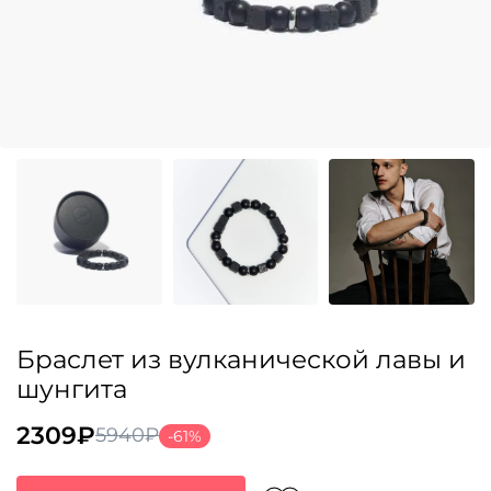
Браслет из вулканической лавы и
шунгита
2309
₽
5940
₽
-61%
Первоначальная
Текущая
цена
цена: