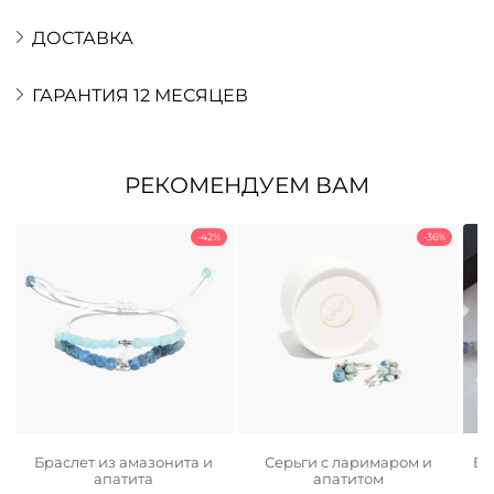
ДОСТАВКА
ГАРАНТИЯ 12 МЕСЯЦЕВ
РЕКОМЕНДУЕМ ВАМ
-42%
-36%
2
Браслет из амазонита и
Серьги с ларимаром и
Бр
апатита
апатитом
ьная
ая