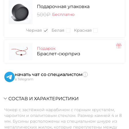
Подарочная упаковка
500₽
Бесплатно
Черная
Белая
Красная
Подарок
Браслет-сюрприз
начать чат со специалистом
в Telegram
СОСТАВ И ХАРАКТЕРИСТИКИ
Чокер с застёжкой-карабином с горным хрусталём,
чароитом и опалитовым стеклом. Размер камней 4 и 8
мм. Бусины расположены на специальном шнуре из
металлических жилок, которые переплетены между