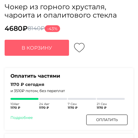
Чокер из горного хрусталя,
чароита и опалитового стекла
4680
₽
8140
₽
-43%
Первоначальная
Текущая
цена
цена:
составляла
4680₽.
В КОРЗИНУ
8140₽.
Оплатить частями
1170 ₽
сегодня
и 3510₽
потом, без переплат
10Авг
24 Авг
7 Сен
21 Сен
1170 ₽
1170 ₽
1170 ₽
1170 ₽
Подробнее
ОПЛАТИТЬ