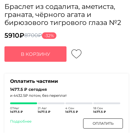
Браслет из содалита, аметиста,
граната, чёрного агата и
бирюзового тигрового глаза №2
5910
₽
8700
₽
-32%
Первоначальная
Текущая
цена
цена:
составляла
5910₽.
В КОРЗИНУ
8700₽.
Оплатить частями
1477.5 ₽
сегодня
и 4432.5₽
потом, без переплат
07Авг
21 Авг
4 Сен
18 Сен
1477.5 ₽
1477.5 ₽
1477.5 ₽
1477.5 ₽
Подробнее
ОПЛАТИТЬ