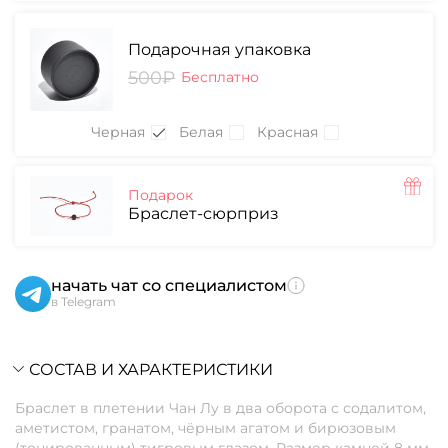
Подарочная упаковка
500₽
Бесплатно
Черная
Белая
Красная
Подарок
Браслет-сюрприз
начать чат со специалистом
в Telegram
СОСТАВ И ХАРАКТЕРИСТИКИ
Браслет в плетении Чан Лу в два оборота с содалитом,
аметистом, гранатом, чёрным агатом и бирюзовым
(тонированным) тигровым глазом. Размер камней 8 мм.