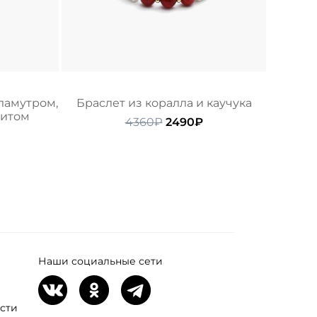
ламутром,
Браслет из коралла и каучука
ритом
Первоначальная
Текущая
4360
₽
2490
₽
начальная
екущая
цена
цена:
ена:
составляла
2490₽.
ляла
680₽.
4360₽.
Наши социальные сети
сти