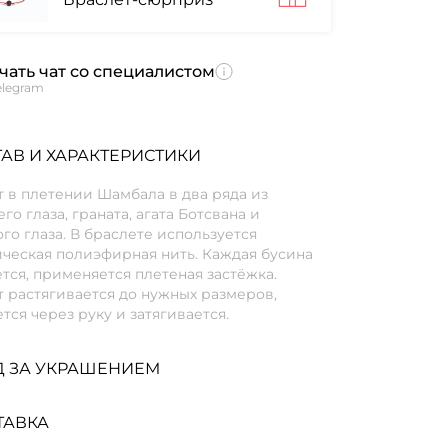
чать чат со специалистом
elegram
АВ И ХАРАКТЕРИСТИКИ
 в плетении Шамбала в два ряда из
го глаза, граната, агата Ботсвана и
го глаза. В браслете используется
ическая полиэфирная нить. Каждая бусина
тся, применяется плетеная застёжка.
 растягивается до нужных размеров,
тся через руку и затягивается.
Д ЗА УКРАШЕНИЕМ
ТАВКА