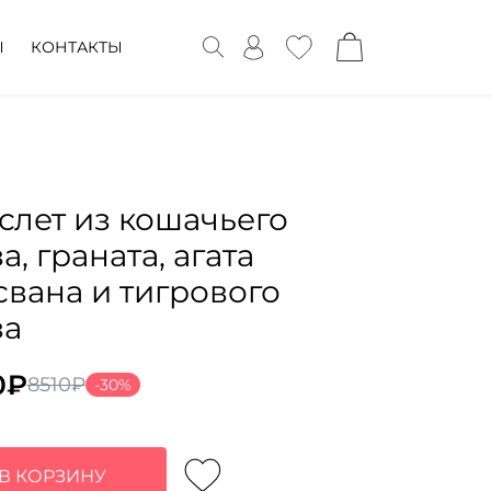
Ы
КОНТАКТЫ
слет из кошачьего
а, граната, агата
свана и тигрового
за
0
₽
8510
₽
-30%
воначальная
ущая
а
:
тавляла
0₽.
В КОРЗИНУ