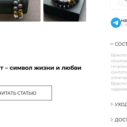
на
в T
СОСТ
Браслет
кошачье
тигрово
т – символ жизни и любви
синтет
оплетае
Браслет
надевае
ЧИТАТЬ СТАТЬЮ
УХО
ДОС