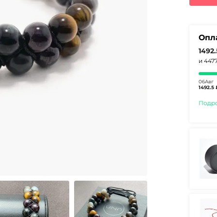
8510
Опл
1492
и 447
06Авг
1492.5 
Подр