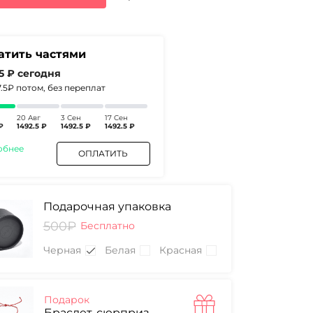
₽.
атить частями
.5 ₽
сегодня
7.5₽
потом, без переплат
20 Авг
3 Сен
17 Сен
₽
1492.5 ₽
1492.5 ₽
1492.5 ₽
обнее
ОПЛАТИТЬ
Подарочная упаковка
500₽
Бесплатно
Черная
Белая
Красная
Подарок
Браслет-сюрприз