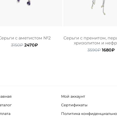
Серьги с аметистом №2
Серьги с пренитом, пер
хризолитом и неф
Первоначальная
Текущая
3150
₽
2470
₽
цена
цена:
Перво
Т
3590
₽
1680
₽
составляла
2470₽.
цена
ц
3150₽.
состав
1
3590₽.
лавная
Мой аккаунт
аталог
Сертификаты
плата
Политика конфиденциально