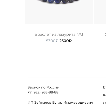
Браслет из лазурита №3
Первоначальная
Текущая
5300
₽
2500
₽
цена
цена:
составляла
2500₽.
5300₽.
Звонок по России
Г
+7 (922) 933-88-88
К
ИП Зейналов Вугар Имамвердиевич
О