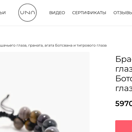
ТЬИ
ВИДЕО
СЕРТИФИКАТЫ
ОТЗЫВ
шачьего глаза, граната, агата Ботсвана и тигрового глаза
Бра
глаз
Бот
гла
597
Пер
Тек
цен
цена
сос
597