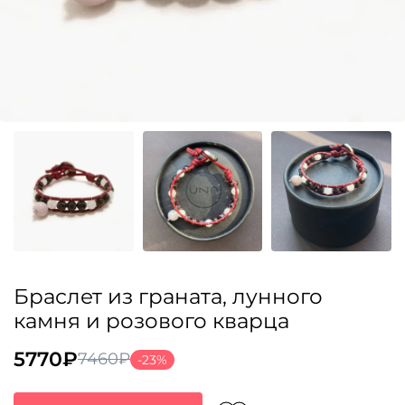
Браслет из граната, лунного
камня и розового кварца
5770
₽
7460
₽
-23%
Первоначальная
Текущая
цена
цена: