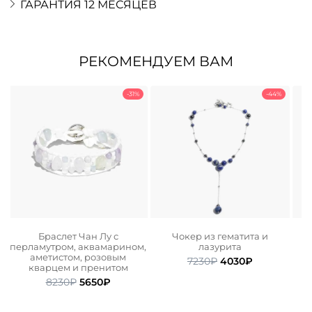
ГАРАНТИЯ 12 МЕСЯЦЕВ
РЕКОМЕНДУЕМ ВАМ
-31%
-44%
Браслет Чан Лу с
Чокер из гематита и
перламутром, аквамарином,
лазурита
ьная
ая
аметистом, розовым
Первоначальная
Текущая
7230
₽
4030
₽
кварцем и пренитом
цена
цена:
.
Первоначальная
Текущая
8230
₽
5650
₽
составляла
4030₽.
цена
цена:
7230₽.
составляла
5650₽.