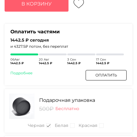
составляла
5770₽.
В КОРЗИНУ
7460₽.
Оплатить частями
1442.5 ₽
сегодня
и 4327.5₽
потом, без переплат
06Авг
20 Авг
3 Сен
17 Сен
1442.5 ₽
1442.5 ₽
1442.5 ₽
1442.5 ₽
Подробнее
ОПЛАТИТЬ
Подарочная упаковка
500₽
Бесплатно
Черная
Белая
Красная