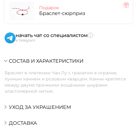
Подарок
Браслет-сюрприз
начать чат со специалистом
в Telegram
СОСТАВ И ХАРАКТЕРИСТИКИ
Браслет в плетении Чан Лу с гранатом в огранке,
лунным камнем и розовым кварцем. Камни крепятся
между двумя прочными вощёными шнурами
эластомерной нитью.
УХОД ЗА УКРАШЕНИЕМ
ДОСТАВКА