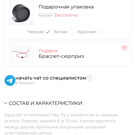
Подарочная упаковка
500₽
Бесплатно
Черная
Белая
Красная
Подарок
Браслет-сюрприз
начать чат со специалистом
в Telegram
СОСТАВ И ХАРАКТЕРИСТИКИ
Браслет в плетении Чан Лу с гематитом и чёрным
агатом. Размер камней 6 и 10 мм. Камни крепятся
между двумя прочными вощёными шнурами
эластомерной нитью.