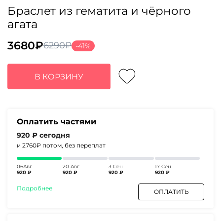
Браслет из гематита и чёрного
агата
3680
₽
6290
₽
-41%
Первоначальная
Текущая
цена
цена:
составляла
3680₽.
В КОРЗИНУ
6290₽.
Оплатить частями
920 ₽
сегодня
и 2760₽
потом, без переплат
06Авг
20 Авг
3 Сен
17 Сен
920 ₽
920 ₽
920 ₽
920 ₽
Подробнее
ОПЛАТИТЬ