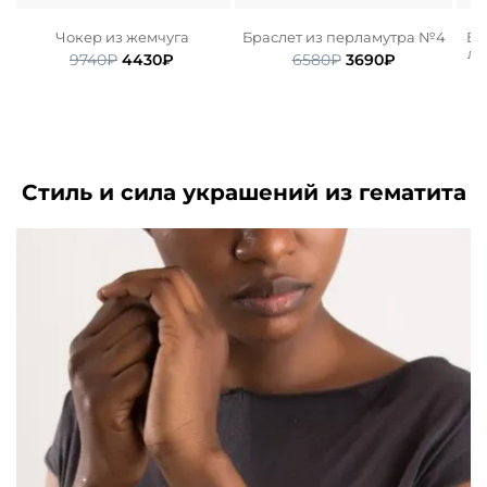
Чокер из жемчуга
Браслет из перламутра №4
Бр
и
ла
Первоначальная
Текущая
Первоначальная
Текущая
9740
₽
4430
₽
6580
₽
3690
₽
цена
цена:
цена
цена:
ьная
ая
составляла
4430₽.
составляла
3690₽.
9740₽.
6580₽.
Стиль и сила украшений из гематита