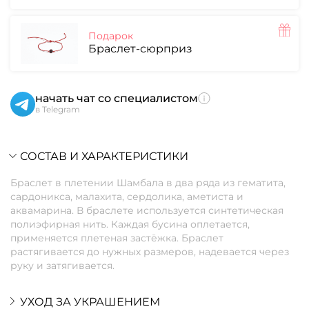
Подарок
Браслет-сюрприз
начать чат со специалистом
в Telegram
СОСТАВ И ХАРАКТЕРИСТИКИ
Браслет в плетении Шамбала в два ряда из гематита,
сардоникса, малахита, сердолика, аметиста и
аквамарина. В браслете используется синтетическая
полиэфирная нить. Каждая бусина оплетается,
применяется плетеная застёжка. Браслет
растягивается до нужных размеров, надевается через
руку и затягивается.
УХОД ЗА УКРАШЕНИЕМ