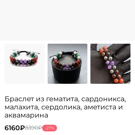
Браслет из гематита, сардоникса,
малахита, сердолика, аметиста и
аквамарина
6160
₽
8390
₽
-27%
Первоначальная
Текущая