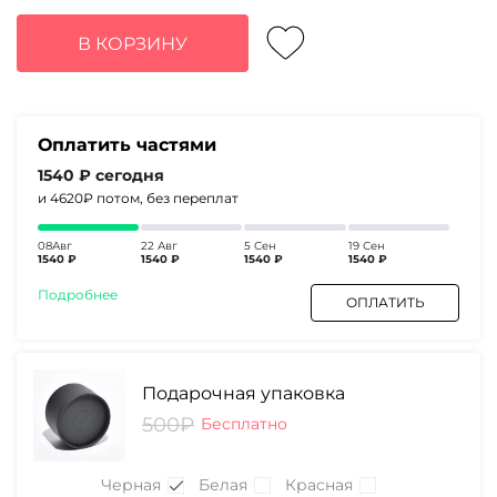
цена
цена:
составляла
6160₽.
В КОРЗИНУ
8390₽.
Оплатить частями
1540 ₽
сегодня
и 4620₽
потом, без переплат
08Авг
22 Авг
5 Сен
19 Сен
1540 ₽
1540 ₽
1540 ₽
1540 ₽
Подробнее
ОПЛАТИТЬ
Подарочная упаковка
500₽
Бесплатно
Черная
Белая
Красная