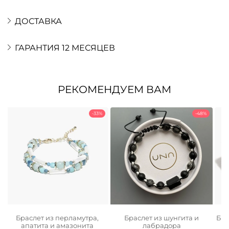
ДОСТАВКА
ГАРАНТИЯ 12 МЕСЯЦЕВ
РЕКОМЕНДУЕМ ВАМ
-33%
-48%
Браслет из перламутра,
Браслет из шунгита и
Бра
апатита и амазонита
лабрадора
ьная
ая