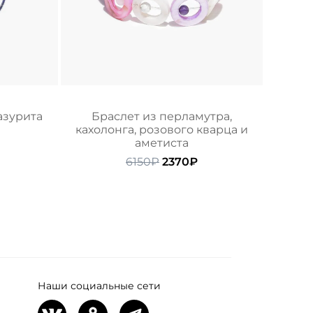
азурита
Браслет из перламутра,
кахолонга, розового кварца и
начальная
Текущая
аметиста
цена:
ляла
8800₽.
Первоначальная
Текущая
6150
₽
2370
₽
цена
цена:
составляла
2370₽.
6150₽.
Наши социальные сети