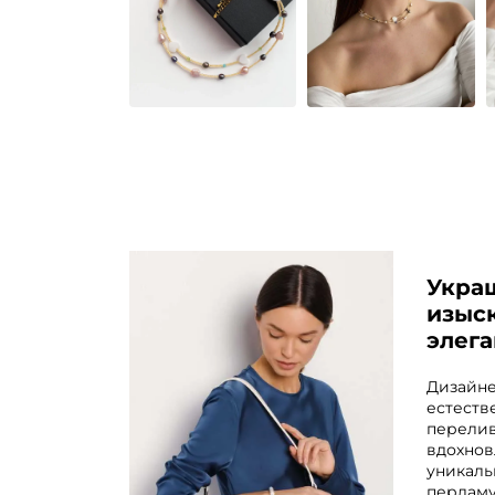
Укра
изыс
элег
Дизайне
естеств
перелив
вдохнов
уникаль
перламу