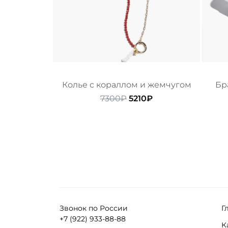
Колье с кораллом и жемчугом
Бр
Первоначальная
Текущая
7300
₽
5210
₽
цена
цена:
составляла
5210₽.
7300₽.
Звонок по России
Г
+7 (922) 933-88-88
К