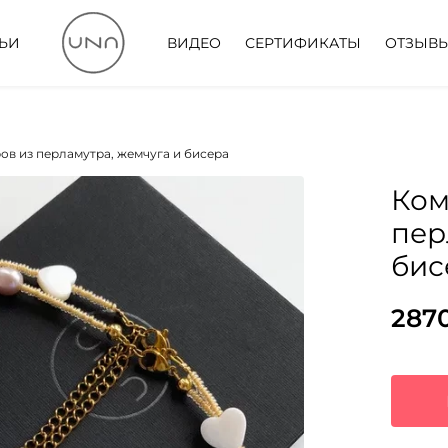
ТЬИ
ВИДЕО
СЕРТИФИКАТЫ
ОТЗЫВ
ов из перламутра, жемчуга и бисера
Ком
пер
бис
287
Пер
Тек
цен
цена
сос
287
480