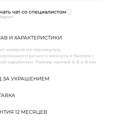
чать чат со специалистом
elegram
АВ И ХАРАКТЕРИСТИКИ
кт чокеров из перламутра,
вированного речного жемчуга и бисера с
ой-карабином. Размер камней 4, 6 и 8 мм.
Д ЗА УКРАШЕНИЕМ
ТАВКА
НТИЯ 12 МЕСЯЦЕВ