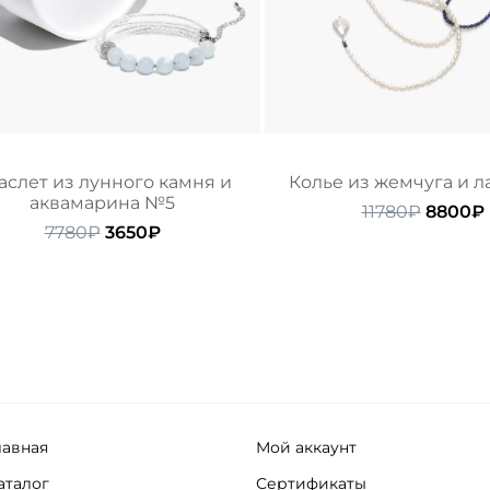
аслет из лунного камня и
Колье из жемчуга и л
аквамарина №5
Перво
11780
₽
8800
₽
Первоначальная
Текущая
цена
7780
₽
3650
₽
цена
цена:
состав
составляла
3650₽.
11780₽.
7780₽.
лавная
Мой аккаунт
аталог
Сертификаты