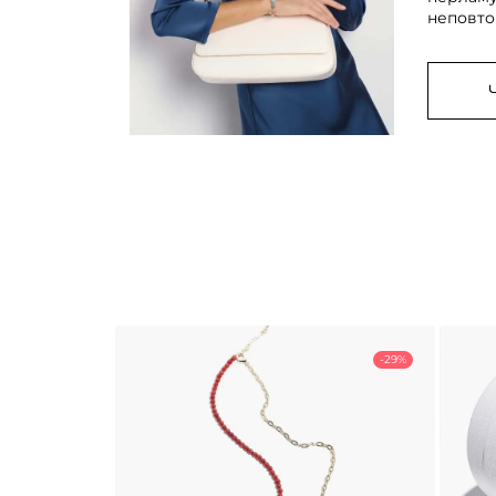
неповто
-29%