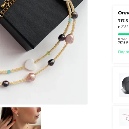
Опл
717.5
и 215
07Авг
717.5 ₽
Подр