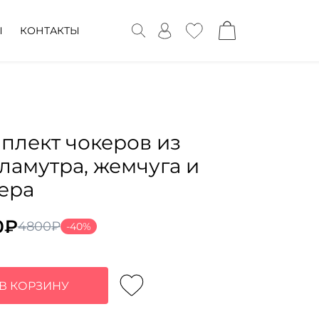
Ы
КОНТАКТЫ
плект чокеров из
ламутра, жемчуга и
ера
0
₽
4800
₽
-40%
воначальная
ущая
а
:
тавляла
0₽.
В КОРЗИНУ
0₽.