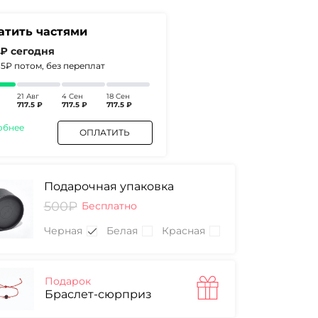
атить частями
 ₽
сегодня
2.5₽
потом, без переплат
21 Авг
4 Сен
18 Сен
717.5 ₽
717.5 ₽
717.5 ₽
обнее
ОПЛАТИТЬ
Подарочная упаковка
500₽
Бесплатно
Черная
Белая
Красная
Подарок
Браслет-сюрприз