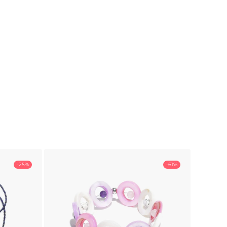
-25%
-61%