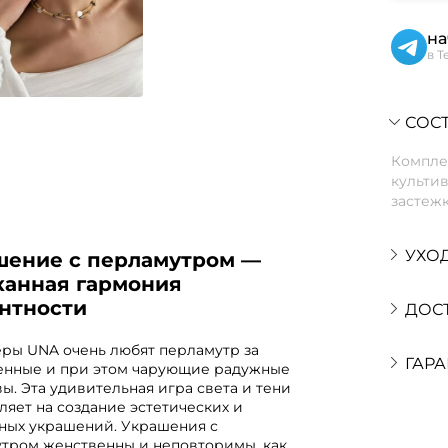
на
в T
СОСТ
Компле
культи
застежк
УХО
шение с перламутром —
канная гармония
антности
ДОС
ры UNA очень любят перламутр за
ГАРА
енные и при этом чарующие радужные
ы. Эта удивительная игра света и тени
ляет на создание эстетических и
ных украшений. Украшения с
тром женственны и неповторимы, как