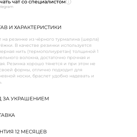
чать чат со специалистом
elegram
АВ И ХАРАКТЕРИСТИКИ
 на резинке из чёрного турмалина (шерла)
тёжки. В качестве резинки используется
мерная нить (термополиуретан) толщиной 1
ельного волокна, достаточно прочная и
я. Резинка хорошо тянется и при этом не
своей формы, отлично подходит для
евной носки, браслет удобно надевать и
.
Д ЗА УКРАШЕНИЕМ
ТАВКА
НТИЯ 12 МЕСЯЦЕВ