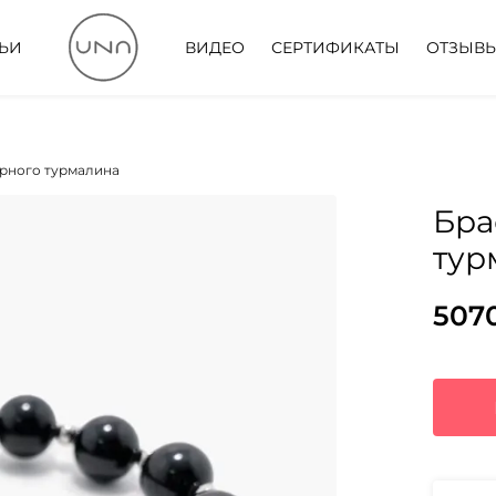
ТЬИ
ВИДЕО
СЕРТИФИКАТЫ
ОТЗЫВ
ёрного турмалина
Бра
тур
507
Пер
Тек
цен
цена
сос
507
658