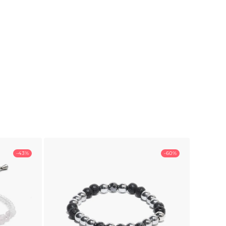
-43%
-60%