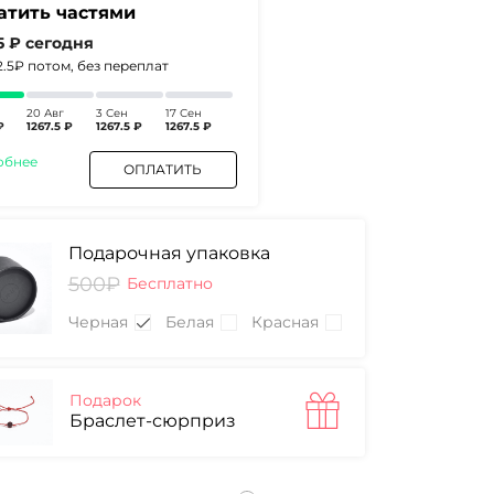
атить частями
5 ₽
сегодня
2.5₽
потом, без переплат
20 Авг
3 Сен
17 Сен
₽
1267.5 ₽
1267.5 ₽
1267.5 ₽
обнее
ОПЛАТИТЬ
Подарочная упаковка
500₽
Бесплатно
Черная
Белая
Красная
Подарок
Браслет-сюрприз