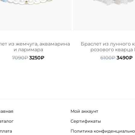
лет из жемчуга, аквамарина
Браслет из лунного 
и ларимара
розового кварца
Первоначальная
Текущая
Первон
7090
₽
3250
₽
6100
₽
3490
₽
цена
цена:
цена
ц
составляла
3250₽.
состав
7090₽.
6100₽.
лавная
Мой аккаунт
аталог
Сертификаты
плата
Политика конфиденциально