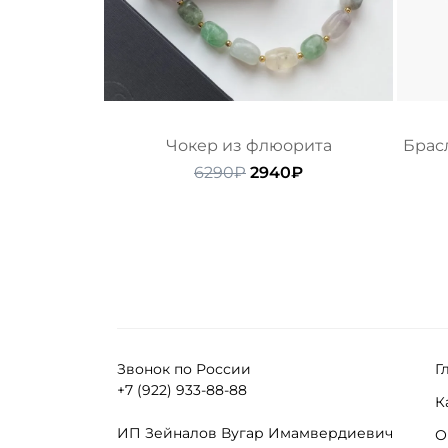
Чокер из флюорита
Брас
Первоначальная
Текущая
6290
₽
2940
₽
цена
цена:
составляла
2940₽.
6290₽.
Звонок по России
Г
+7 (922) 933-88-88
К
ИП Зейналов Вугар Имамвердиевич
О