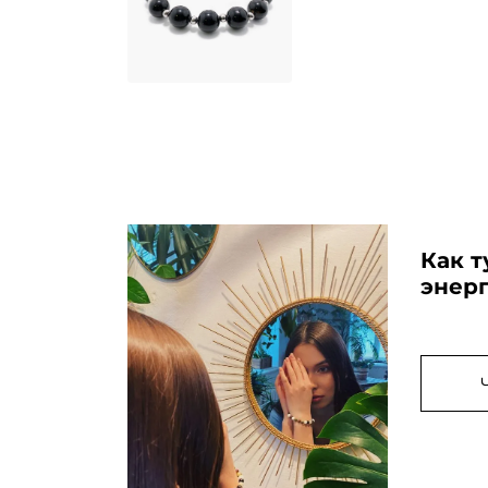
Как 
энер