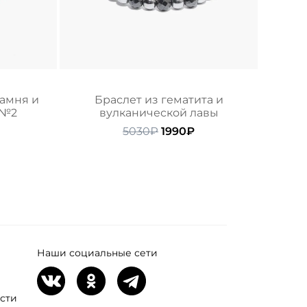
камня и
Браслет из гематита и
 №2
вулканической лавы
ачальная
Текущая
Первоначальная
Текущая
5030
₽
1990
₽
ена:
цена
цена:
ляла
3490₽.
составляла
1990₽.
5030₽.
Наши социальные сети
сти