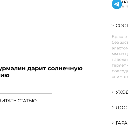
на
в T
СОСТ
Браслет
без зас
эласто
мм из ц
надежна
теряет 
турмалин дарит солнечную
повседн
гию
снимать
УХО
ЧИТАТЬ СТАТЬЮ
ДОС
ГАРА