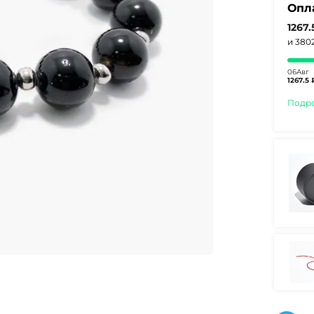
Опл
1267.
и 380
06Авг
1267.5 
Подр