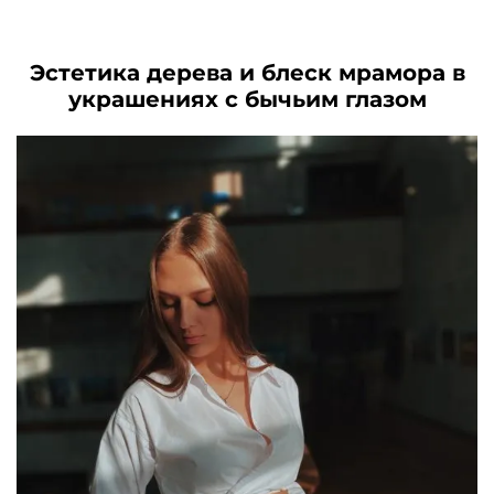
.
составляла
2290₽.
5300₽.
3590₽.
Эстетика дерева и блеск мрамора в
украшениях с бычьим глазом