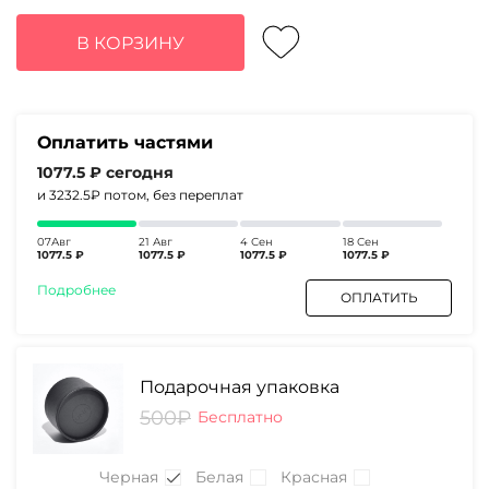
цена
цена:
составляла
4310₽.
В КОРЗИНУ
5820₽.
Оплатить частями
1077.5 ₽
сегодня
и 3232.5₽
потом, без переплат
07Авг
21 Авг
4 Сен
18 Сен
1077.5 ₽
1077.5 ₽
1077.5 ₽
1077.5 ₽
Подробнее
ОПЛАТИТЬ
Подарочная упаковка
500₽
Бесплатно
Черная
Белая
Красная