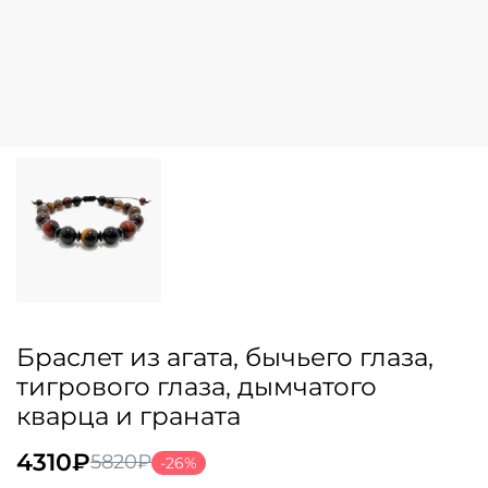
Браслет из агата, бычьего глаза,
тигрового глаза, дымчатого
кварца и граната
4310
₽
5820
₽
-26%
Первоначальная
Текущая