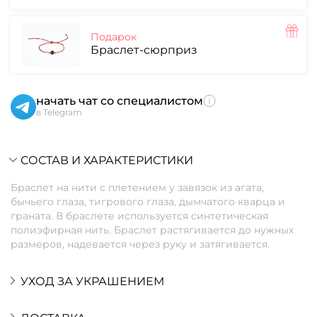
Подарок
Браслет-сюрприз
начать чат со специалистом
в Telegram
СОСТАВ И ХАРАКТЕРИСТИКИ
Браслет на нити с плетением у завязок из агата,
бычьего глаза, тигрового глаза, дымчатого кварца и
граната. В браслете используется синтетическая
полиэфирная нить. Браслет растягивается до нужных
размеров, надевается через руку и затягивается.
УХОД ЗА УКРАШЕНИЕМ