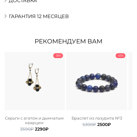
ДОСТАВКА
ГАРАНТИЯ 12 МЕСЯЦЕВ
РЕКОМЕНДУЕМ ВАМ
-36%
-53%
м
Серьги с агатом и дымчатым
Браслет из лазурита №3
кварцем
Первоначальная
Текущая
5300
₽
2500
₽
ьная
ая
Первоначальная
Текущая
3590
₽
2290
₽
цена
цена:
цена
цена:
составляла
2500₽.