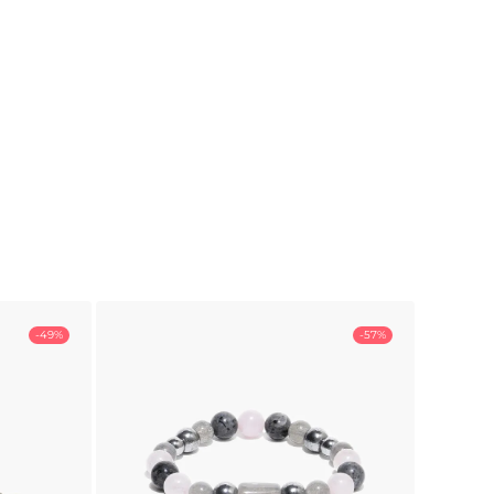
-49%
-57%