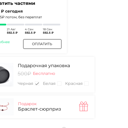
атить частями
5 ₽
сегодня
.5₽
потом, без переплат
21 Авг
4 Сен
18 Сен
592.5 ₽
592.5 ₽
592.5 ₽
обнее
ОПЛАТИТЬ
Подарочная упаковка
500₽
Бесплатно
Черная
Белая
Красная
Подарок
Браслет-сюрприз