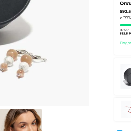
Опл
592.
и 1777
07Авг
592.5 ₽
Подр