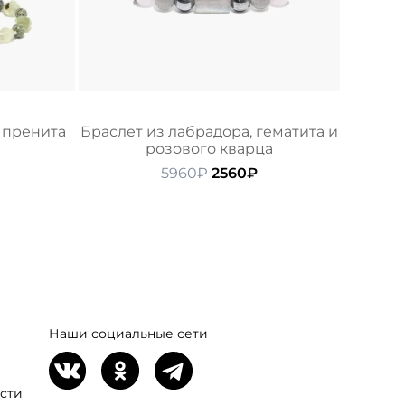
 пренита
Браслет из лабрадора, гематита и
розового кварца
ачальная
екущая
ена:
Первоначальная
Текущая
5960
₽
2560
₽
ляла
140₽.
цена
цена:
составляла
2560₽.
5960₽.
Наши социальные сети
сти