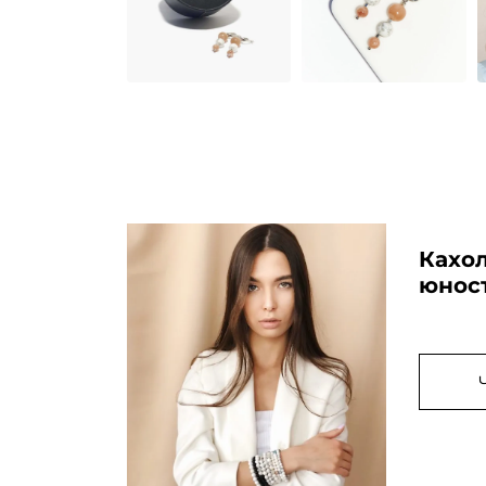
Кахол
юнос