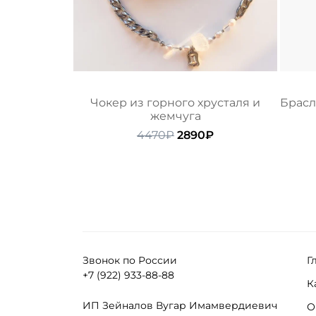
Чокер из горного хрусталя и
Брасл
жемчуга
Первоначальная
Текущая
4470
₽
2890
₽
цена
цена:
составляла
2890₽.
4470₽.
Звонок по России
Г
+7 (922) 933-88-88
К
ИП Зейналов Вугар Имамвердиевич
О