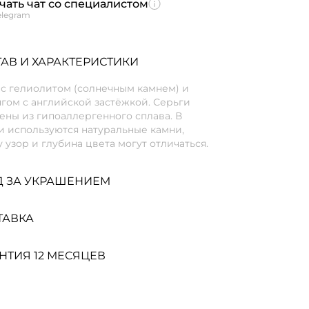
чать чат со специалистом
elegram
АВ И ХАРАКТЕРИСТИКИ
 с гелиолитом (солнечным камнем) и
гом с английской застёжкой. Серьги
ены из гипоаллергенного сплава. В
и используются натуральные камни,
 узор и глубина цвета могут отличаться.
Д ЗА УКРАШЕНИЕМ
ТАВКА
НТИЯ 12 МЕСЯЦЕВ