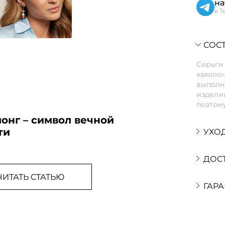
на
в T
СОСТ
Серьги
кахолон
выполн
издели
поэтому
онг – символ вечной
ти
УХО
ДОС
ЧИТАТЬ СТАТЬЮ
ГАРА