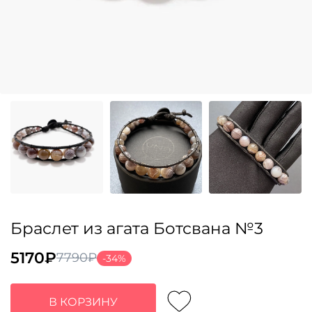
Браслет из агата Ботсвана №3
5170
₽
7790
₽
-34%
Первоначальная
Текущая
цена
цена:
составляла
5170₽.
В КОРЗИНУ