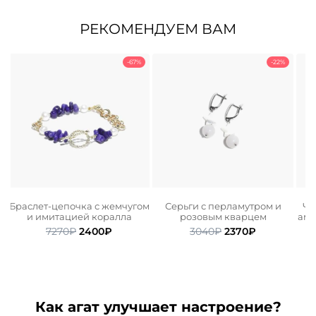
РЕКОМЕНДУЕМ ВАМ
-67%
-22%
а,
Браслет-цепочка с жемчугом
Серьги с перламутром и
Чо
и имитацией коралла
розовым кварцем
аме
ьная
ая
Первоначальная
Текущая
Первоначальная
Текущая
7270
₽
2400
₽
3040
₽
2370
₽
цена
цена:
цена
цена:
составляла
2400₽.
составляла
2370₽.
7270₽.
3040₽.
Как агат улучшает настроение?