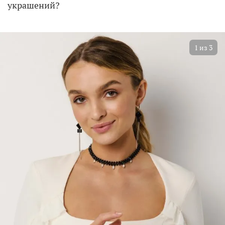
украшений?
1
из
3