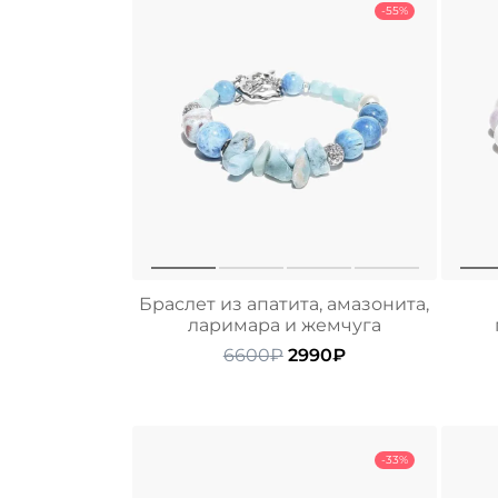
-55%
Браслет из апатита, амазонита,
ларимара и жемчуга
Первоначальная
Текущая
6600
₽
2990
₽
цена
цена:
составляла
2990₽.
6600₽.
-33%