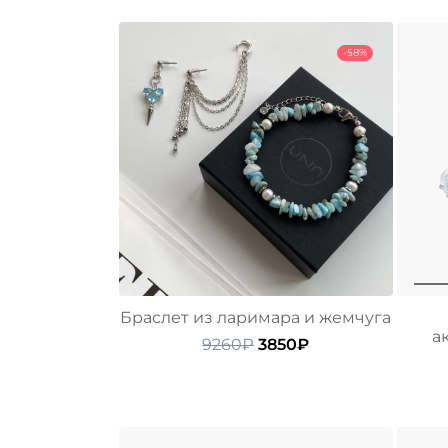
-58%
Браслет из ларимара и жемчуга
а
Первоначальная
Текущая
9260
₽
3850
₽
цена
цена:
составляла
3850₽.
9260₽.