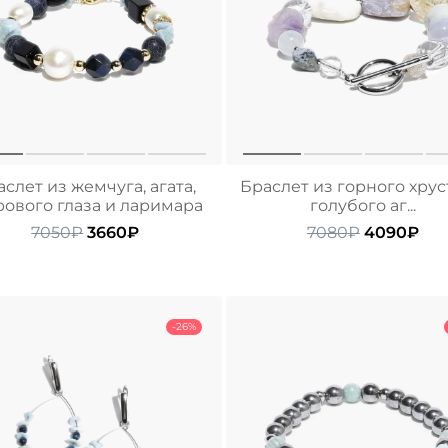
слет из жемчуга, агата,
Браслет из горного хрус
рового глаза и ларимара
голубого аг...
Первоначальная
Текущая
Первонач
Тек
7050
₽
3660
₽
7080
₽
4090
₽
цена
цена:
цена
цен
составляла
3660₽.
составлял
409
7050₽.
7080₽.
-26%