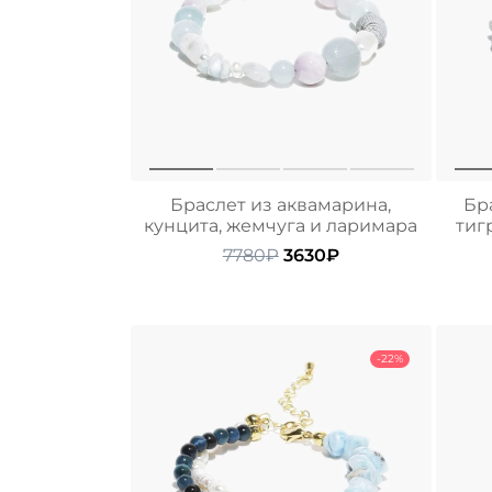
Браслет из аквамарина,
Бра
кунцита, жемчуга и ларимара
тиг
Первоначальная
Текущая
7780
₽
3630
₽
цена
цена:
составляла
3630₽.
7780₽.
-22%