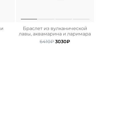
 и
Браслет из вулканической
лавы, аквамарина и ларимара
альная
ущая
Первоначальная
Текущая
6410
₽
3030
₽
а:
цена
цена:
ла
₽.
составляла
3030₽.
6410₽.