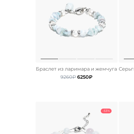
Браслет из ларимара и жемчуга
Серьг
Первоначальная
Текущая
9260
₽
6250
₽
цена
цена:
составляла
6250₽.
9260₽.
-53%