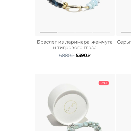
Браслет из ларимара, жемчуга
Серьг
и тигрового глаза
Первоначальная
Текущая
6880
₽
5390
₽
цена
цена:
составляла
5390₽.
6880₽.
-39%