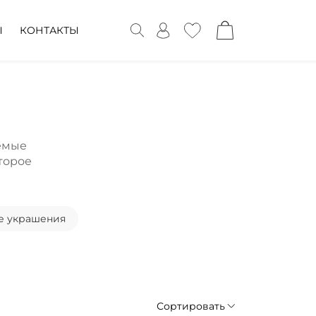
Ы
КОНТАКТЫ
емые
второе
е украшения
Сортировать