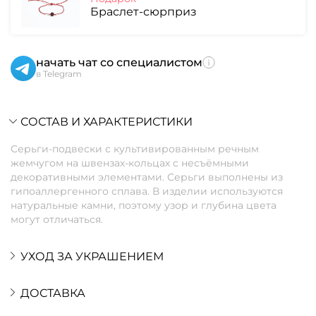
Браслет-сюрприз
начать чат со специалистом
в Telegram
СОСТАВ И ХАРАКТЕРИСТИКИ
Серьги-подвески с культивированным речным
жемчугом на швензах-кольцах с несъёмными
декоративными элементами. Серьги выполнены из
гипоаллергенного сплава. В изделии используются
натуральные камни, поэтому узор и глубина цвета
могут отличаться.
УХОД ЗА УКРАШЕНИЕМ
ДОСТАВКА