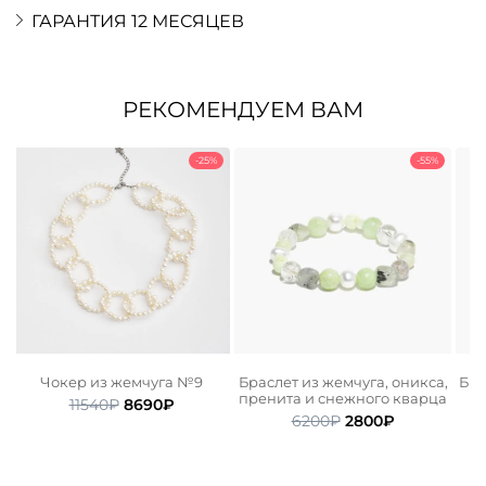
ГАРАНТИЯ 12 МЕСЯЦЕВ
РЕКОМЕНДУЕМ ВАМ
-25%
-55%
а
Чокер из жемчуга №9
Браслет из жемчуга, оникса,
Бра
пренита и снежного кварца
Первоначальная
Текущая
11540
₽
8690
₽
ьная
щая
Первоначальная
Текущая
цена
цена:
6200
₽
2800
₽
цена
цена:
составляла
8690₽.
.
составляла
2800₽.
11540₽.
6200₽.