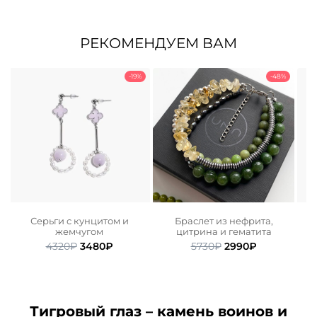
РЕКОМЕНДУЕМ ВАМ
-19%
-48%
о
Серьги с кунцитом и
Браслет из нефрита,
Б
жемчугом
цитрина и гематита
ьная
ая
Первоначальная
Текущая
Первоначальная
Текущая
4320
₽
3480
₽
5730
₽
2990
₽
цена
цена:
цена
цена:
.
составляла
3480₽.
составляла
2990₽.
4320₽.
5730₽.
Тигровый глаз – камень воинов и