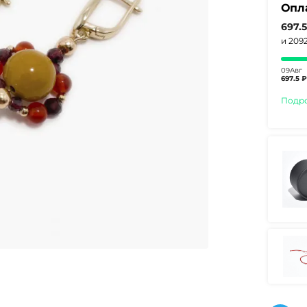
Опл
697.
и 209
09Авг
697.5 ₽
Подр