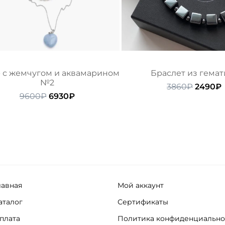
 с жемчугом и аквамарином
Браслет из гемат
№2
Первон
3860
₽
2490
₽
Первоначальная
Текущая
цена
9600
₽
6930
₽
цена
цена:
состав
составляла
6930₽.
3860₽.
9600₽.
лавная
Мой аккаунт
аталог
Сертификаты
плата
Политика конфиденциально