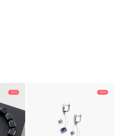
-35%
-56%