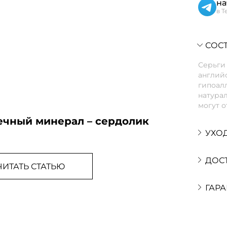
на
в T
СОСТ
Серьги 
англий
гипоалл
натурал
могут о
ечный минерал – сердолик
УХО
ДОС
ЧИТАТЬ СТАТЬЮ
ГАРА