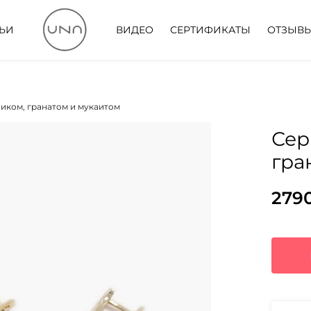
ТЬИ
ВИДЕО
СЕРТИФИКАТЫ
ОТЗЫВ
ликом, гранатом и мукаитом
Сер
гра
279
Пер
Тек
цен
цена
сос
279
359