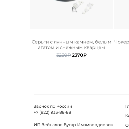
Серьги с лунным камнем, белым
Чокер
агатом и снежным кварцем
Первоначальная
Текущая
3230
₽
2370
₽
цена
цена:
составляла
2370₽.
3230₽.
Звонок по России
Г
+7 (922) 933-88-88
К
ИП Зейналов Вугар Имамвердиевич
О