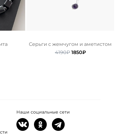
ита
Серьги с жемчугом и аметистом
ачальная
Текущая
Первоначальная
Текущая
4190
₽
1850
₽
цена:
цена
цена:
ляла
2490₽.
составляла
1850₽.
4190₽.
Наши социальные сети
сти