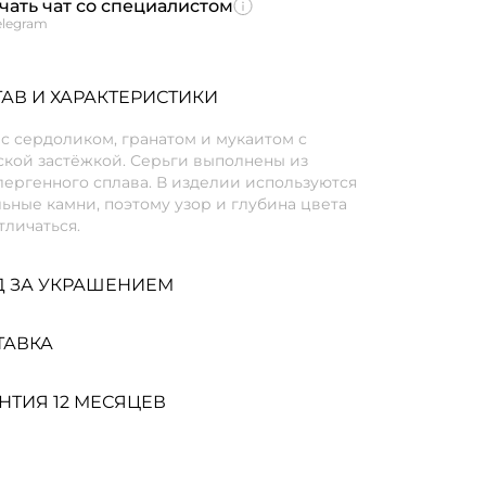
чать чат со специалистом
elegram
АВ И ХАРАКТЕРИСТИКИ
с сердоликом, гранатом и мукаитом с
ской застёжкой. Серьги выполнены из
ергенного сплава. В изделии используются
ьные камни, поэтому узор и глубина цвета
тличаться.
Д ЗА УКРАШЕНИЕМ
ТАВКА
НТИЯ 12 МЕСЯЦЕВ