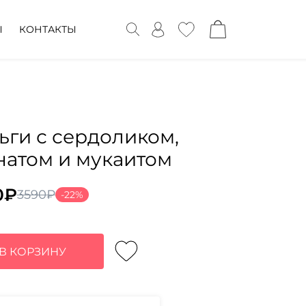
Ы
КОНТАКТЫ
ьги с сердоликом,
натом и мукаитом
0
₽
3590
₽
-22%
воначальная
ущая
а
:
тавляла
0₽.
В КОРЗИНУ
0₽.