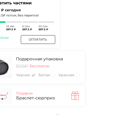
атить частями
5 ₽
сегодня
2.5₽
потом, без переплат
23 Авг
6 Сен
20 Сен
697.5 ₽
697.5 ₽
697.5 ₽
обнее
ОПЛАТИТЬ
Подарочная упаковка
500₽
Бесплатно
Черная
Белая
Красная
Подарок
Браслет-сюрприз