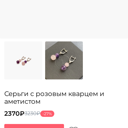
Серьги с розовым кварцем и
аметистом
2370
₽
3230
₽
-27%
Первоначальная
Текущая
цена
цена: