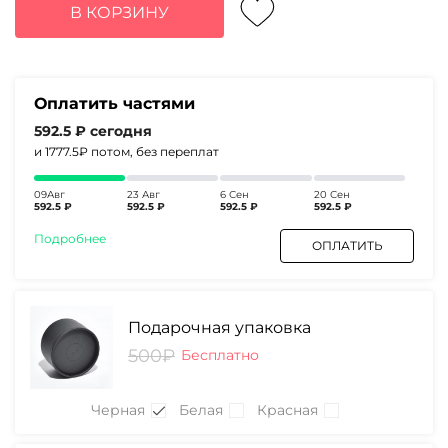
составляла
2370₽.
В КОРЗИНУ
3230₽.
Оплатить частями
592.5 ₽
сегодня
и 1777.5₽
потом, без переплат
09Авг
23 Авг
6 Сен
20 Сен
592.5 ₽
592.5 ₽
592.5 ₽
592.5 ₽
Подробнее
ОПЛАТИТЬ
Подарочная упаковка
500₽
Бесплатно
Черная
Белая
Красная