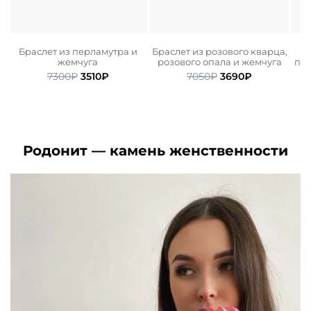
о
Браслет из перламутра и
Браслет из розового кварца,
н
жемчуга
розового опала и жемчуга
пре
ьная
щая
Первоначальная
Текущая
Первоначальная
Текущая
7300
₽
3510
₽
7050
₽
3690
₽
цена
цена:
цена
цена:
₽.
составляла
3510₽.
составляла
3690₽.
7300₽.
7050₽.
Родонит — камень женственности