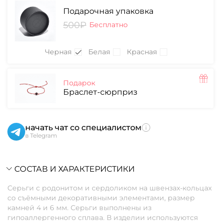
Подарочная упаковка
500₽
Бесплатно
Черная
Белая
Красная
Подарок
Браслет-сюрприз
начать чат со специалистом
в Telegram
СОСТАВ И ХАРАКТЕРИСТИКИ
Серьги с родонитом и сердоликом на швензах-кольцах
со съёмными декоративными элементами, размер
камней 4 и 6 мм. Серьги выполнены из
гипоаллергенного сплава. В изделии используются