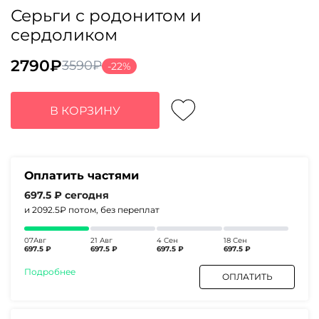
Серьги с родонитом и
сердоликом
2790
₽
3590
₽
-22%
Первоначальная
Текущая
цена
цена:
составляла
2790₽.
В КОРЗИНУ
3590₽.
Оплатить частями
697.5 ₽
сегодня
и 2092.5₽
потом, без переплат
07Авг
21 Авг
4 Сен
18 Сен
697.5 ₽
697.5 ₽
697.5 ₽
697.5 ₽
Подробнее
ОПЛАТИТЬ