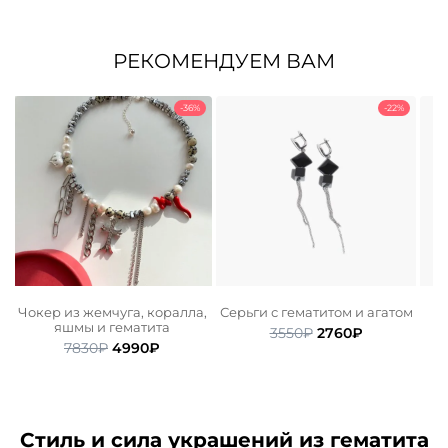
РЕКОМЕНДУЕМ ВАМ
-36%
-22%
Чокер из жемчуга, коралла,
Серьги с гематитом и агатом
С
яшмы и гематита
ьная
ая
Первоначальная
Текущая
3550
₽
2760
₽
Первоначальная
Текущая
7830
₽
4990
₽
цена
цена:
цена
цена:
.
составляла
2760₽.
составляла
4990₽.
3550₽.
7830₽.
Стиль и сила украшений из гематита