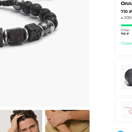
Опл
710 
и 213
07Авг
710 ₽
Подр