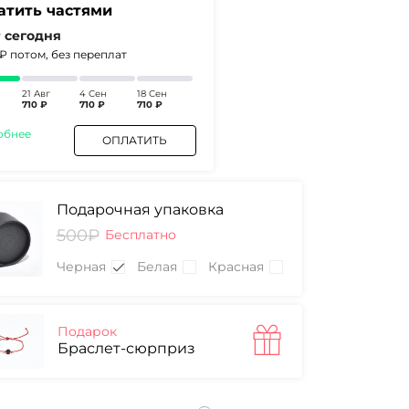
атить частями
₽
сегодня
0₽
потом, без переплат
21 Авг
4 Сен
18 Сен
710 ₽
710 ₽
710 ₽
обнее
ОПЛАТИТЬ
Подарочная упаковка
500₽
Бесплатно
Черная
Белая
Красная
Подарок
Браслет-сюрприз