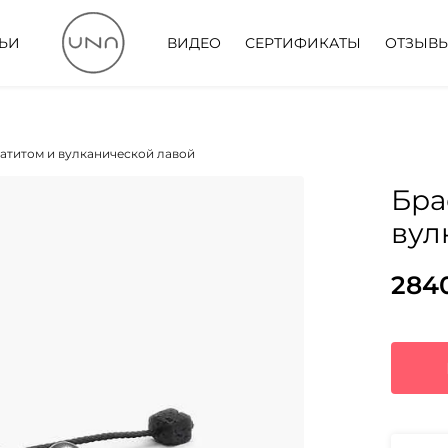
ТЬИ
ВИДЕО
СЕРТИФИКАТЫ
ОТЗЫВ
матитом и вулканической лавой
Бра
вул
284
Пер
Тек
цен
цена
сос
284
660