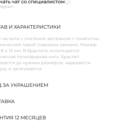
чать чат со специалистом
elegram
АВ И ХАРАКТЕРИСТИКИ
 на нити с плетёной застёжкой с гематитом
анической лавой (лавовым камнем). Размер
8 и 10 мм. В браслете используется
ческая полиэфирная нить. Браслет
вается до нужных размеров, надевается
уку и затягивается.
Д ЗА УКРАШЕНИЕМ
ТАВКА
НТИЯ 12 МЕСЯЦЕВ