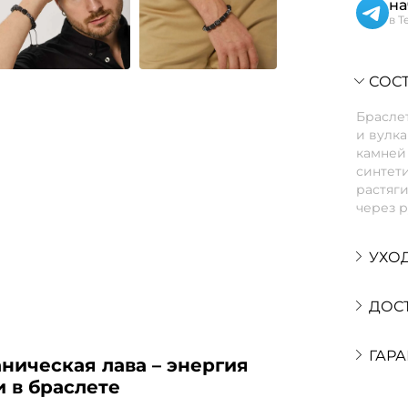
на
в T
СОСТ
Браслет
и вулк
камней 
синтети
растяги
через р
УХО
ДОС
ГАРА
ническая лава – энергия
 в браслете