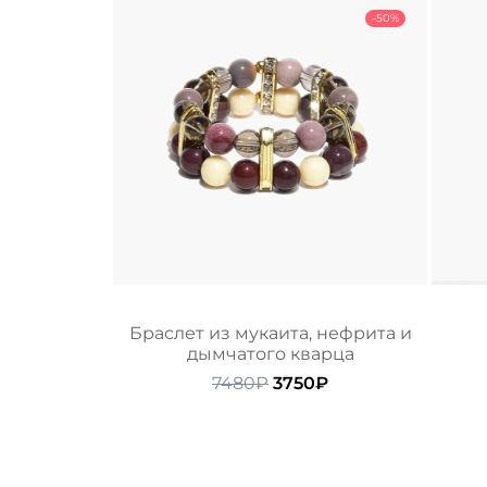
-50%
Браслет из мукаита, нефрита и
дымчатого кварца
Первоначальная
Текущая
7480
₽
3750
₽
цена
цена:
составляла
3750₽.
7480₽.