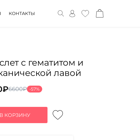
Ы
КОНТАКТЫ
слет с гематитом и
канической лавой
0
₽
6600
₽
-57%
воначальная
ущая
а
:
тавляла
0₽.
В КОРЗИНУ
0₽.