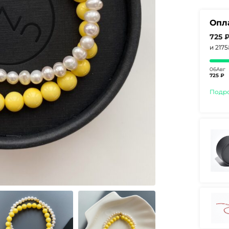
Опл
725 
и 217
06Авг
725 ₽
Подр