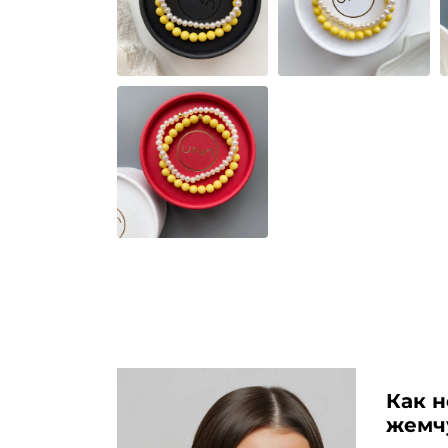
Как н
жемч