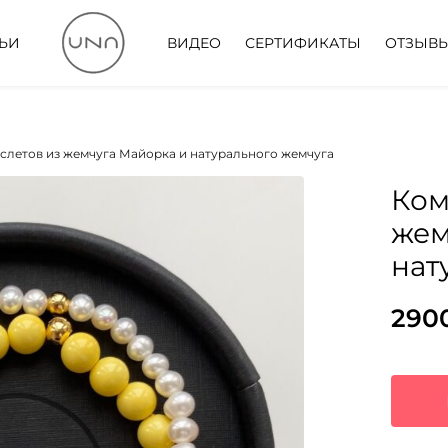
ТЬИ
ВИДЕО
СЕРТИФИКАТЫ
ОТЗЫВ
слетов из жемчуга Майорка и натурального жемчуга
Ком
жем
нат
290
Пер
Тек
цен
цена
сос
290
578