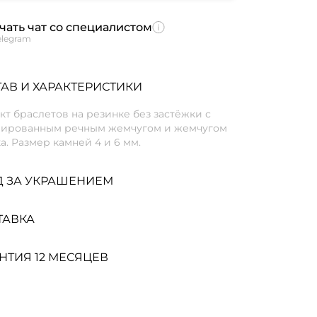
чать чат со специалистом
elegram
АВ И ХАРАКТЕРИСТИКИ
т браслетов на резинке без застёжки с
вированным речным жемчугом и жемчугом
. Размер камней 4 и 6 мм.
Д ЗА УКРАШЕНИЕМ
ТАВКА
НТИЯ 12 МЕСЯЦЕВ