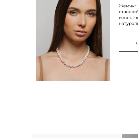
Жемчуг 
ставший
известн
натурал