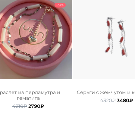
-34%
раслет из перламутра и
Серьги с жемчугом и 
гематита
Первон
4320
₽
3480
₽
Первоначальная
Текущая
цена
4210
₽
2790
₽
цена
цена:
состав
составляла
2790₽.
4320₽.
4210₽.