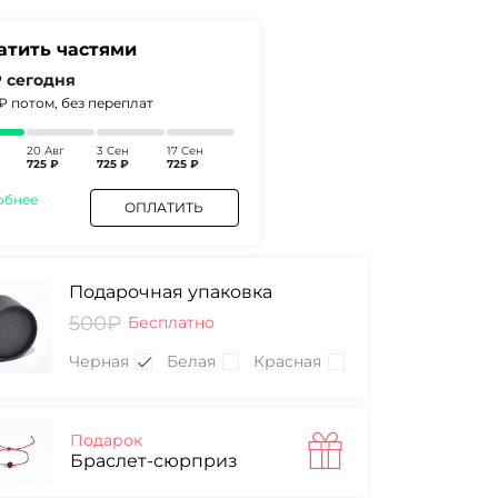
атить частями
₽
сегодня
5₽
потом, без переплат
20 Авг
3 Сен
17 Сен
725 ₽
725 ₽
725 ₽
обнее
ОПЛАТИТЬ
Подарочная упаковка
500₽
Бесплатно
Черная
Белая
Красная
Подарок
Браслет-сюрприз