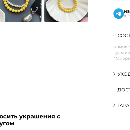
на
в T
СОСТ
Комплек
культи
Майорка
УХО
ДОС
ГАРА
осить украшения с
угом