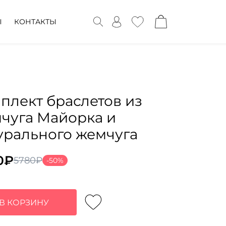
Ы
КОНТАКТЫ
плект браслетов из
чуга Майорка и
урального жемчуга
0
₽
5780
₽
-50%
воначальная
ущая
а
:
тавляла
0₽.
В КОРЗИНУ
0₽.