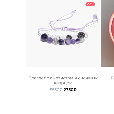
-50%
Браслет с аметистом и снежным
Б
кварцем
Первоначальная
Текущая
5530
₽
2750
₽
цена
цена:
составляла
2750₽.
5530₽.