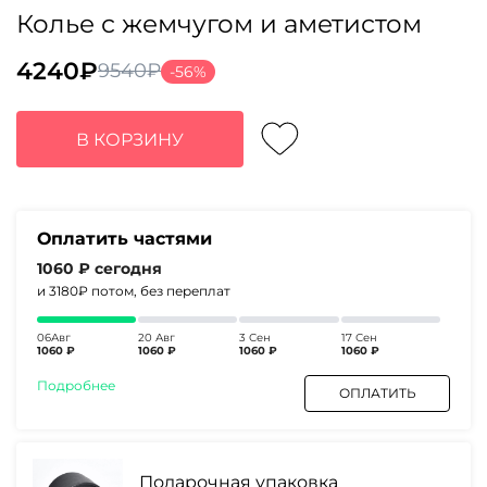
Колье с жемчугом и аметистом
4240
₽
9540
₽
-56%
Первоначальная
Текущая
цена
цена:
составляла
4240₽.
В КОРЗИНУ
9540₽.
Оплатить частями
1060 ₽
сегодня
и 3180₽
потом, без переплат
06Авг
20 Авг
3 Сен
17 Сен
1060 ₽
1060 ₽
1060 ₽
1060 ₽
Подробнее
ОПЛАТИТЬ
Подарочная упаковка