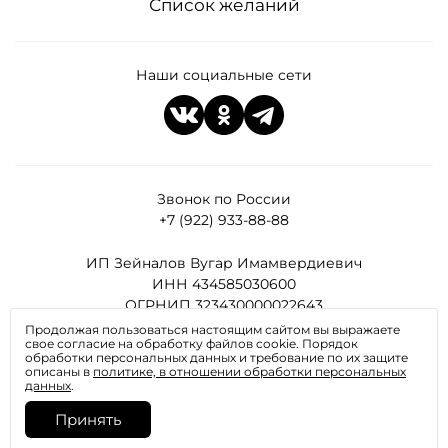
Список желаний
Наши социальные сети
Звонок по России
+7 (922) 933-88-88
ИП Зейналов Вугар Имамвердиевич
ИНН 434585030600
ОГРНИП 323430000022643
Продолжая пользоваться настоящим сайтом вы выражаете
свое согласие на обработку файлов cookie. Порядок
Все права защищены
обработки персональных данных и требование по их защите
описаны в
политике, в отношении обработки персональных
данных
.
Принять
Отправляя любую форму на сайте, вы соглашаетесь с
политикой