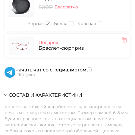
500₽
Бесплатно
Черная
Белая
Красная
Подарок
Браслет-сюрприз
начать чат со специалистом
в Telegram
СОСТАВ И ХАРАКТЕРИСТИКИ
Колье с застёжкой-карабином с культивированным
речным жемчугом и аметистом. Размер камней 6-8 мм.
Бусины расположены на специальном шнуре из
металлических жилок, которые переплетены между
собой и покрыты полимерной оболочкой. Цепочка