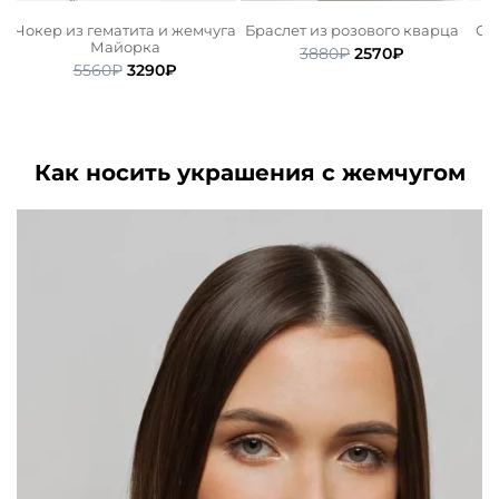
а
Чокер из гематита и жемчуга
Браслет из розового кварца
Се
Майорка
Первоначальная
Текущая
3880
₽
2570
₽
ьная
ая
Первоначальная
Текущая
5560
₽
3290
₽
цена
цена:
цена
цена:
составляла
2570₽.
составляла
3290₽.
3880₽.
5560₽.
Как носить украшения с жемчугом