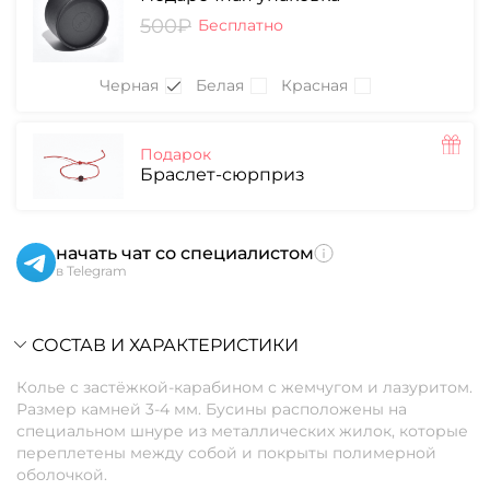
500₽
Бесплатно
Черная
Белая
Красная
Подарок
Браслет-сюрприз
начать чат со специалистом
в Telegram
СОСТАВ И ХАРАКТЕРИСТИКИ
Колье с застёжкой-карабином с жемчугом и лазуритом.
Размер камней 3-4 мм. Бусины расположены на
специальном шнуре из металлических жилок, которые
переплетены между собой и покрыты полимерной
оболочкой.