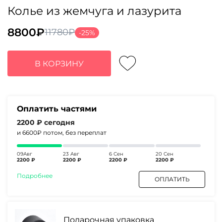
Колье из жемчуга и лазурита
8800
₽
11780
₽
-25%
Первоначальная
Текущая
цена
цена:
составляла
8800₽.
В КОРЗИНУ
11780₽.
Оплатить частями
2200 ₽
сегодня
и 6600₽
потом, без переплат
09Авг
23 Авг
6 Сен
20 Сен
2200 ₽
2200 ₽
2200 ₽
2200 ₽
Подробнее
ОПЛАТИТЬ
Подарочная упаковка