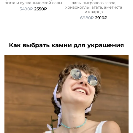
агата и вулканической лавы
лавы, тигрового глаза,
р
ьная
ая
хризоколлы, агата, аметиста
Первоначальная
Текущая
5490
₽
2550
₽
и кварца
цена
цена:
Первоначальная
Текущая
6980
₽
2910
₽
составляла
2550₽.
цена
цена:
5490₽.
составляла
2910₽.
6980₽.
Как выбрать камни для украшения