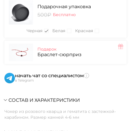
Подарочная упаковка
500₽
Бесплатно
Черная
Белая
Красная
Подарок
Браслет-сюрприз
начать чат со специалистом
в Telegram
СОСТАВ И ХАРАКТЕРИСТИКИ
Чокер из розового кварца и гематита с застежкой-
карабином. Размер камней 4-6 мм