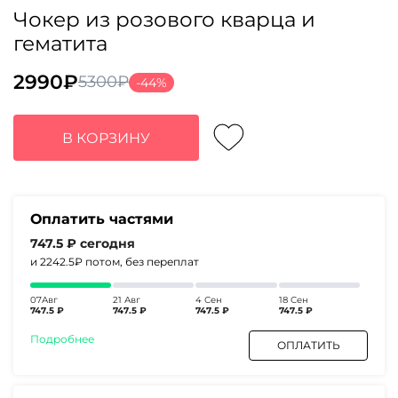
Чокер из розового кварца и
гематита
2990
₽
5300
₽
-44%
Первоначальная
Текущая
цена
цена:
составляла
2990₽.
В КОРЗИНУ
5300₽.
Оплатить частями
747.5 ₽
сегодня
и 2242.5₽
потом, без переплат
07Авг
21 Авг
4 Сен
18 Сен
747.5 ₽
747.5 ₽
747.5 ₽
747.5 ₽
Подробнее
ОПЛАТИТЬ