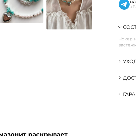
на
в T
СОСТ
Чокер и
застежк
УХО
ДОС
ГАРА
амазонит раскрывает