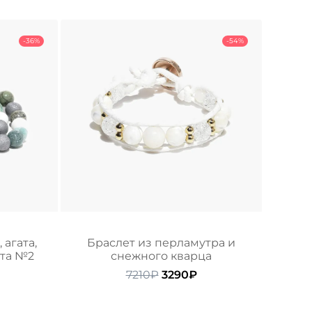
-36%
-54%
 агата,
Браслет из перламутра и
ита №2
снежного кварца
ачальная
Текущая
Первоначальная
Текущая
7210
₽
3290
₽
цена:
цена
цена:
ляла
4300₽.
составляла
3290₽.