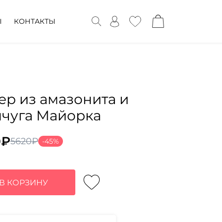
Ы
КОНТАКТЫ
ер из амазонита и
чуга Майорка
0
₽
5620
₽
-45%
воначальная
ущая
а
:
тавляла
₽.
В КОРЗИНУ
0₽.