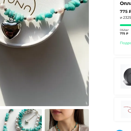
Опл
775 
и 232
06Авг
775 ₽
Подр