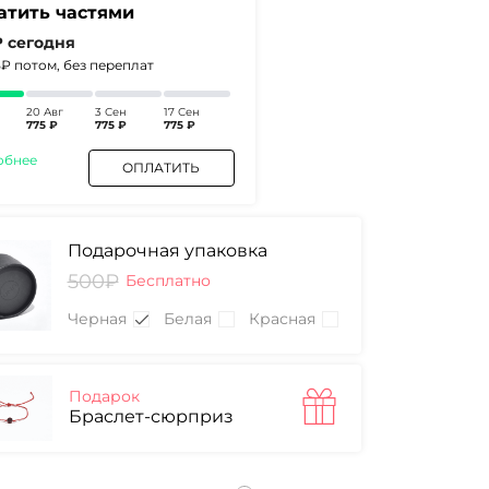
атить частями
₽
сегодня
5₽
потом, без переплат
20 Авг
3 Сен
17 Сен
775 ₽
775 ₽
775 ₽
обнее
ОПЛАТИТЬ
Подарочная упаковка
500₽
Бесплатно
Черная
Белая
Красная
Подарок
Браслет-сюрприз