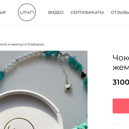
ТЬИ
ВИДЕО
СЕРТИФИКАТЫ
ОТЗЫВ
нита и жемчуга Майорка
Чок
жем
310
Пер
Тек
цен
цена
сос
3100
562