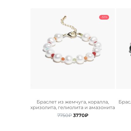
-51%
Браслет из жемчуга, коралла,
Брас
хризолита, гелиолита и амазонита
Первоначальная
Текущая
7750
₽
3770
₽
цена
цена:
составляла
3770₽.