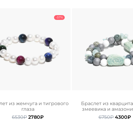
-57%
лет из жемчуга и тигрового
Браслет из кварцита,
глаза
змеевика и амазон
Первоначальная
Текущая
Первон
6530
₽
2780
₽
6750
₽
4300
₽
цена
цена:
цена
составляла
2780₽.
состав