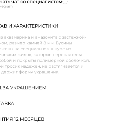
чать чат со специалистом
elegram
АВ И ХАРАКТЕРИСТИКИ
з аквамарина и амазонита с застёжкой-
ном, размер камней 8 мм. Бусины
ожены на специальном шнуре из
ических жилок, которые переплетены
собой и покрыты полимерной оболочкой.
й тросик надёжен, не растягивается и
 держит форму украшения.
Д ЗА УКРАШЕНИЕМ
ТАВКА
НТИЯ 12 МЕСЯЦЕВ