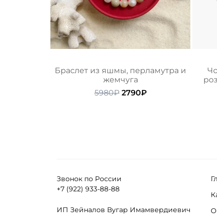
Браслет из яшмы, перламутра и
Чо
жемчуга
роз
Первоначальная
Текущая
5980
₽
2790
₽
цена
цена:
составляла
2790₽.
5980₽.
Звонок по России
Г
+7 (922) 933-88-88
К
ИП Зейналов Вугар Имамвердиевич
О