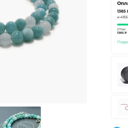
Опл
1385
и 415
07Авг
1385 ₽
Подр