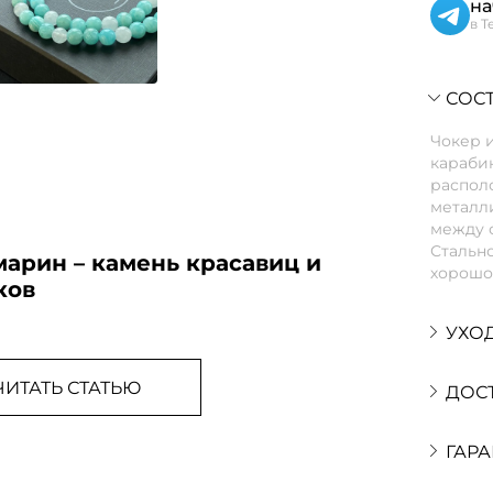
на
в T
СОСТ
Чокер и
караби
распол
металл
между 
Стально
арин – камень красавиц и
хорошо
ков
УХО
ЧИТАТЬ СТАТЬЮ
ДОС
ГАРА