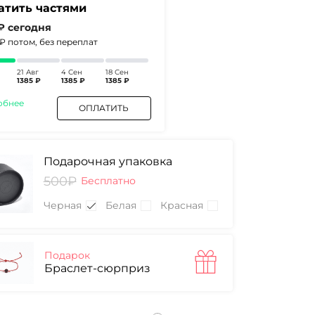
атить частями
 ₽
сегодня
5₽
потом, без переплат
21 Авг
4 Сен
18 Сен
1385 ₽
1385 ₽
1385 ₽
обнее
ОПЛАТИТЬ
Подарочная упаковка
500₽
Бесплатно
Черная
Белая
Красная
Подарок
Браслет-сюрприз