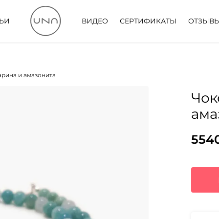
ТЬИ
ВИДЕО
СЕРТИФИКАТЫ
ОТЗЫВ
арина и амазонита
Чок
ама
554
Пер
Тек
цен
цена
сос
554
8010