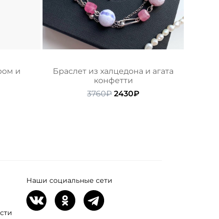
ром и
Браслет из халцедона и агата
конфетти
начальная
екущая
Первоначальная
Текущая
3760
₽
2430
₽
ена:
цена
цена:
ляла
010₽.
составляла
2430₽.
3760₽.
Наши социальные сети
сти