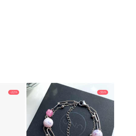
-22%
-35%