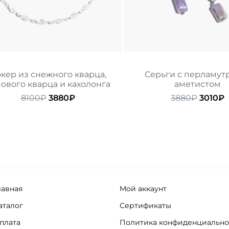
кер из снежного кварца,
Серьги с перламут
ового кварца и кахолонга
аметистом
Первоначальная
Текущая
Перво
Т
8100
₽
3880
₽
3880
₽
3010
₽
цена
цена:
цена
ц
составляла
3880₽.
состав
3
8100₽.
3880₽.
лавная
Мой аккаунт
аталог
Сертификаты
плата
Политика конфиденциально