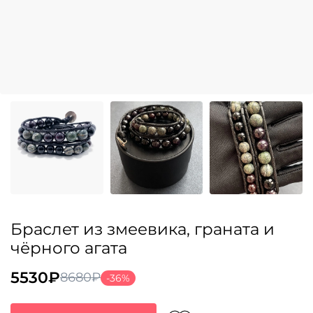
Браслет из змеевика, граната и
чёрного агата
5530
₽
8680
₽
-36%
Первоначальная
Текущая
цена
цена: