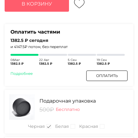
составляла
5530₽.
В КОРЗИНУ
8680₽.
Оплатить частями
1382.5 ₽
сегодня
и 4147.5₽
потом, без переплат
08Авг
22 Авг
5 Сен
19 Сен
1382.5 ₽
1382.5 ₽
1382.5 ₽
1382.5 ₽
Подробнее
ОПЛАТИТЬ
Подарочная упаковка
500₽
Бесплатно
Черная
Белая
Красная