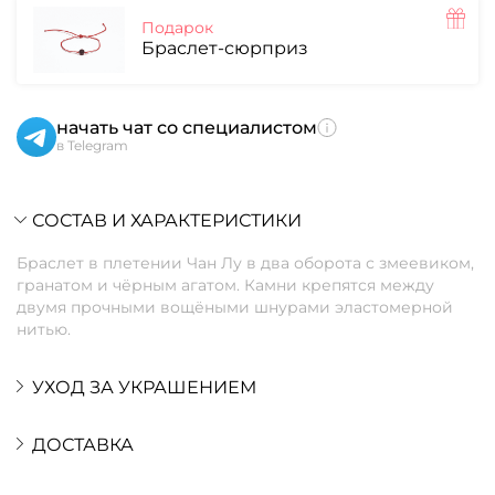
Подарок
Браслет-сюрприз
начать чат со специалистом
в Telegram
СОСТАВ И ХАРАКТЕРИСТИКИ
Браслет в плетении Чан Лу в два оборота с змеевиком,
гранатом и чёрным агатом. Камни крепятся между
двумя прочными вощёными шнурами эластомерной
нитью.
УХОД ЗА УКРАШЕНИЕМ
ДОСТАВКА