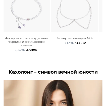
Чокер из горного хрусталя,
Чокер из жемчуга №4
Б
чароита и опалитового
ьная
ая
Первоначальная
Текущая
9820
₽
5680
₽
стекла
цена
цена:
Первоначальная
Текущая
8140
₽
4680
₽
.
составляла
5680₽.
цена
цена:
9820₽.
составляла
4680₽.
8140₽.
Кахолонг – символ вечной юности