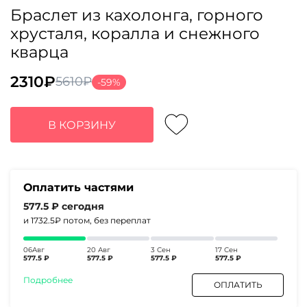
Браслет из кахолонга, горного
хрусталя, коралла и снежного
кварца
2310
₽
5610
₽
-59%
Первоначальная
Текущая
цена
цена:
составляла
2310₽.
В КОРЗИНУ
5610₽.
Оплатить частями
577.5 ₽
сегодня
и 1732.5₽
потом, без переплат
06Авг
20 Авг
3 Сен
17 Сен
577.5 ₽
577.5 ₽
577.5 ₽
577.5 ₽
Подробнее
ОПЛАТИТЬ