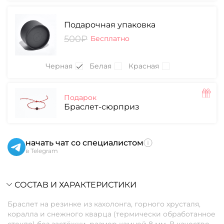
Подарочная упаковка
500₽
Бесплатно
Черная
Белая
Красная
Подарок
Браслет-сюрприз
начать чат со специалистом
в Telegram
СОСТАВ И ХАРАКТЕРИСТИКИ
Браслет на резинке из кахолонга, горного хрусталя,
коралла и снежного кварца (термически обработанное
стекло) без застёжки, размер камней 8 мм. В качестве