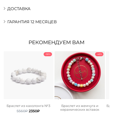
ДОСТАВКА
ГАРАНТИЯ 12 МЕСЯЦЕВ
РЕКОМЕНДУЕМ ВАМ
-58%
-46%
Браслет из кахолонга №3
Браслет из жемчуга и
Бра
керамических вставок
Первоначальная
Текущая
5560
₽
2350
₽