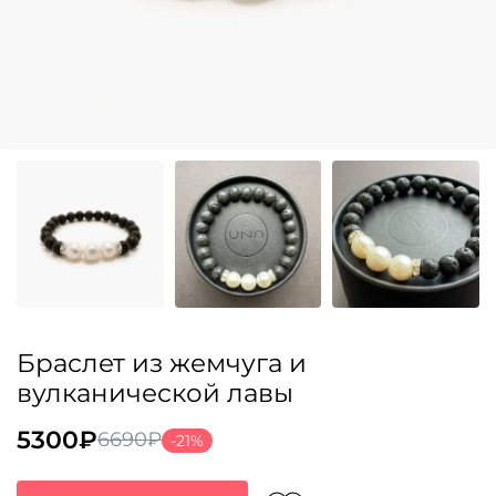
Браслет из жемчуга и
вулканической лавы
5300
₽
6690
₽
-21%
Первоначальная
Текущая
цена
цена: