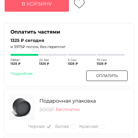
составляла
5300₽.
В КОРЗИНУ
6690₽.
Оплатить частями
1325 ₽
сегодня
и 3975₽
потом, без переплат
08Авг
22 Авг
5 Сен
19 Сен
1325 ₽
1325 ₽
1325 ₽
1325 ₽
Подробнее
ОПЛАТИТЬ
Подарочная упаковка
500₽
Бесплатно
Черная
Белая
Красная