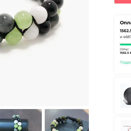
837
Опл
1562.
и 468
09Авг
1562.5 
Подр