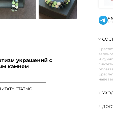
на
в T
СОСТ
Браслет
зелёног
и лунно
етизм украшений с
синтет
ым камнем
оплетае
Браслет
надевае
ЧИТАТЬ СТАТЬЮ
УХО
ДОС