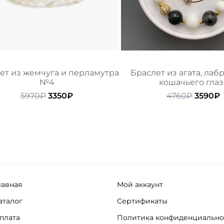
ет из жемчуга и перламутра
Браслет из агата, лаб
№4
кошачьего глаз
Первоначальная
Текущая
Перво
5970
₽
3350
₽
4760
₽
3590
₽
цена
цена:
цена
ц
составляла
3350₽.
состав
3
5970₽.
4760₽.
лавная
Мой аккаунт
аталог
Сертификаты
плата
Политика конфиденциально