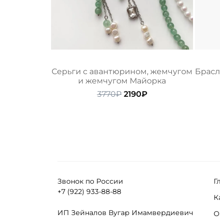
Серьги с авантюрином, жемчугом
Брасл
и жемчугом Майорка
Первоначальная
Текущая
3770
₽
2190
₽
цена
цена:
составляла
2190₽.
3770₽.
Звонок по России
Г
+7 (922) 933-88-88
К
ИП Зейналов Вугар Имамвердиевич
О