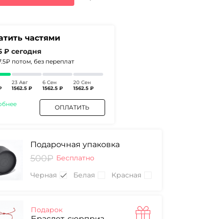
0₽.
атить частями
5 ₽
сегодня
7.5₽
потом, без переплат
23 Авг
6 Сен
20 Сен
₽
1562.5 ₽
1562.5 ₽
1562.5 ₽
обнее
ОПЛАТИТЬ
Подарочная упаковка
500₽
Бесплатно
Черная
Белая
Красная
Подарок
Браслет-сюрприз