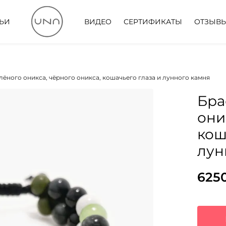
ТЬИ
ВИДЕО
СЕРТИФИКАТЫ
ОТЗЫВ
елёного оникса, чёрного оникса, кошачьего глаза и лунного камня
Бра
они
кош
лун
625
Пер
Тек
цен
цена
сос
625