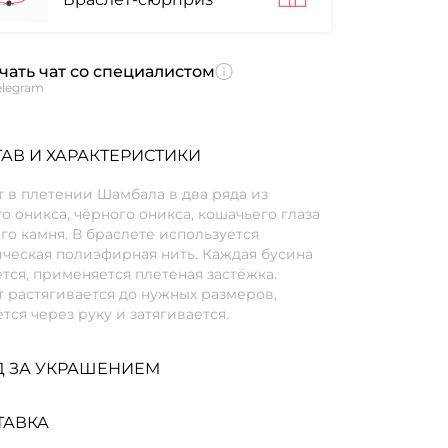
чать чат со специалистом
elegram
АВ И ХАРАКТЕРИСТИКИ
 в плетении Шамбала в два ряда из
о оникса, чёрного оникса, кошачьего глаза
го камня. В браслете используется
ическая полиэфирная нить. Каждая бусина
тся, применяется плетеная застёжка.
 растягивается до нужных размеров,
тся через руку и затягивается.
Д ЗА УКРАШЕНИЕМ
ТАВКА