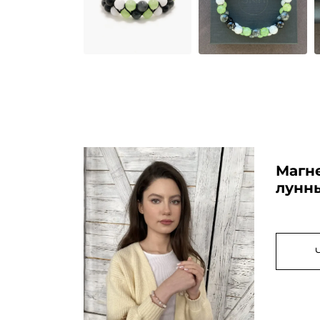
Магн
лунн