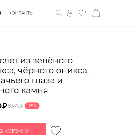
Ы
КОНТАКТЫ
слет из зелёного
кса, чёрного оникса,
ачьего глаза и
ного камня
0
₽
8370
₽
-25%
воначальная
ущая
а
:
тавляла
0₽.
В КОРЗИНУ