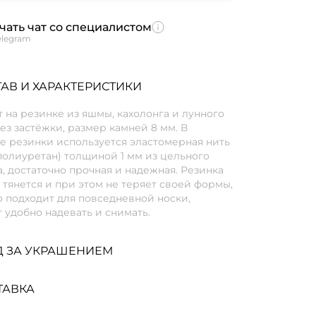
чать чат со специалистом
elegram
АВ И ХАРАКТЕРИСТИКИ
 на резинке из яшмы, кахолонга и лунного
ез застёжки, размер камней 8 мм. В
е резинки используется эластомерная нить
полиуретан) толщиной 1 мм из цельного
, достаточно прочная и надежная. Резинка
тянется и при этом не теряет своей формы,
 подходит для повседневной носки,
 удобно надевать и снимать.
Д ЗА УКРАШЕНИЕМ
ТАВКА