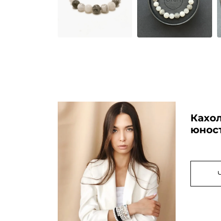
Кахол
юнос