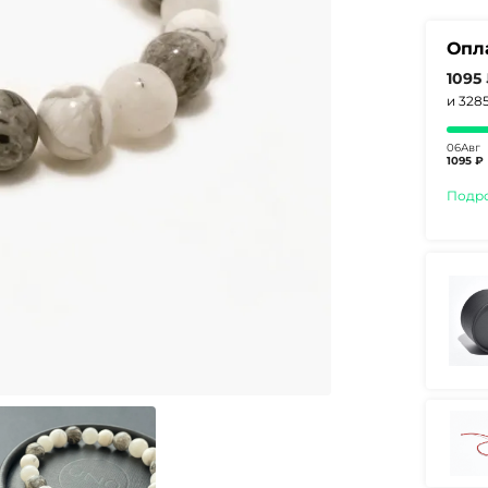
Опл
1095
и 328
06Авг
1095 ₽
Подр