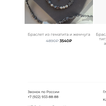
Браслет из гематита и жемчуга
Брас
тиг
Первоначальная
Текущая
4890
₽
3540
₽
а
цена
цена:
составляла
3540₽.
4890₽.
Звонок по России
Г
+7 (922) 933-88-88
К