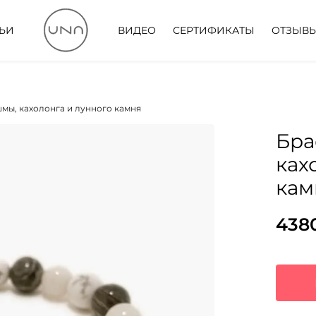
ТЬИ
ВИДЕО
СЕРТИФИКАТЫ
ОТЗЫВ
шмы, кахолонга и лунного камня
Бра
ках
кам
438
Пер
Тек
цен
цена
сос
438
566