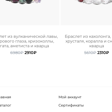
лет из вулканической лавы,
Браслет из кахолонга,
рового глаза, хризоколлы,
хрусталя, коралла и 
гата, аметиста и кварца
кварца
Первоначальная
Текущая
Перво
Т
6980
₽
2910
₽
5610
₽
2310
₽
цена
цена:
цена
ц
составляла
2910₽.
состав
2
6980₽.
5610₽.
лавная
Мой аккаунт
аталог
Сертификаты