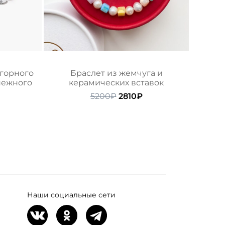
 горного
Браслет из жемчуга и
снежного
керамических вставок
Первоначальная
Текущая
5200
₽
2810
₽
начальная
екущая
цена
цена:
ена:
составляла
2810₽.
ляла
310₽.
5200₽.
Наши социальные сети