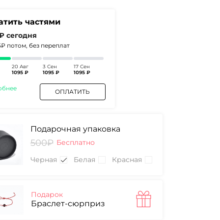
атить частями
 ₽
сегодня
5₽
потом, без переплат
20 Авг
3 Сен
17 Сен
1095 ₽
1095 ₽
1095 ₽
обнее
ОПЛАТИТЬ
Подарочная упаковка
500₽
Бесплатно
Черная
Белая
Красная
Подарок
Браслет-сюрприз