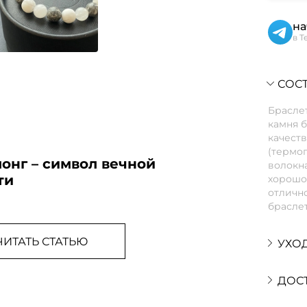
на
в T
СОСТ
Браслет
камня б
качеств
(термо
онг – символ вечной
волокна
ти
хорошо 
отлично
браслет
ЧИТАТЬ СТАТЬЮ
УХО
ДОС