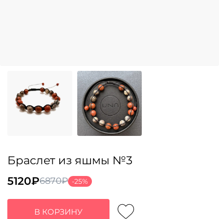
Браслет из яшмы №3
5120
₽
6870
₽
-25%
Первоначальная
Текущая
цена
цена:
составляла
5120₽.
В КОРЗИНУ